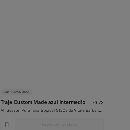
Sólo Custom Made
Traje Custom Made azul intermedio
€573
All Season Pura lana tropical S120s de Vitale Barberis Canonico, Italia
Fabric out of stock
label.header.wishlist