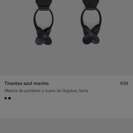
Tirantes azul marino
€59
Mezcla de poliéster y cuero de Gigidue, Italia
#1C3D7A
#000000