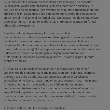
1. ¿Cuáles son los accesorios esenciales para smoking que necesito?
La base incluye una pajarita formal, gemelos, botones de camisa y un
pañuelo de bolsillo blanco. Para eventos de etiqueta, considera añadir un
chaleco o fajín. Cada pieza debe complementar el estilo de solapa de tu
smoking y el nivel general de formalidad. Los accesorios de calidad elevan
todo el conjunto, marcando la diferencia entre una presentación formal
adecuada y excepcional.
2. ¿Cómo elijo entre gemelos y botones de camisa?
Las camisas con puños franceses requieren gemelos, mientras que las
camisas formales con pinzas usan botones de camisa en la tapeta
delantera. Muchos conjuntos completos incluyen ambos elementos para
una coordinación integral. Busca piezas elaboradas con metales preciosos
o detalles de nácar que mantengan la elegancia durante un uso
prolongado. El hardware adecuado garantiza un ajuste seguro durante
eventos formales.
3. ¿Cuál es la diferencia entre pajaritas y corbatas para smokings?
Los eventos de etiqueta tradicionalmente requieren pajaritas, mientras
que las ocasiones de etiqueta estricta necesitan pajaritas blancas
específicamente. Las corbatas funcionan para eventos nocturnos menos
formales, pero no son adecuadas para códigos de vestimenta
verdaderamente de etiqueta. Las pajaritas autoajustables ofrecen una
autenticidad y ajuste superiores en comparación con las versiones
preatadas, aunque ambas cumplen con los requisitos formales cuando
están adecuadamente proporcionadas.
4. ¿Cómo debo cuidar los accesorios formales?