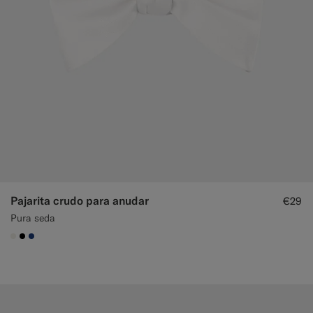
Pajarita crudo para anudar
€29
Pura seda
#F1EFE8
#000000
#1C3D7A