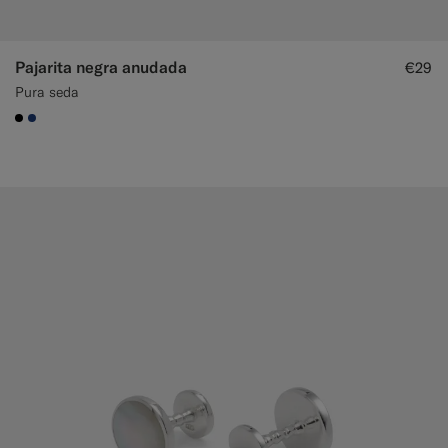
Pajarita negra anudada
€29
Pura seda
#000000
#1C3D7A