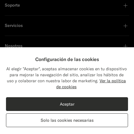
Soporte
Servicios
Nosotros
Configuración de las cookies
Al elegir "Aceptar", aceptas almacenar cookies en tu dispositivo
para mejorar la navegación del sitio, analizar los hábitos de
Líder en sostenibilidad
uso y colaborar con nuestra labor de marketing.
Ver la política
Close
Envío a: ¿Estados Unidos?
de cookies
Actualiza tu localización para ver productos y
contenidos que sean pertinentes para ti.
Aceptar
Estados Unidos
(USD)
Solo las cookies necesarias
Cambiar localización
Spain
Español
Declaración de privacidad