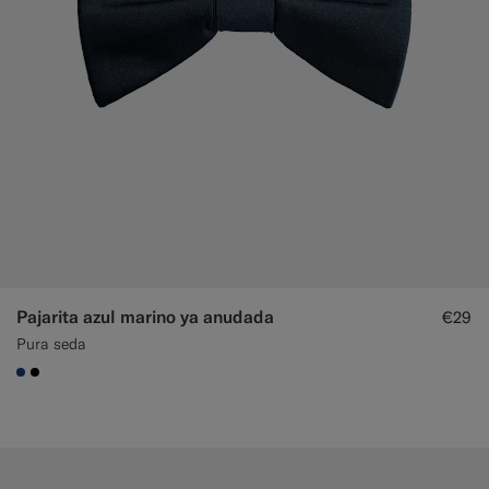
Pajarita azul marino ya anudada
€29
Pura seda
#1C3D7A
#000000