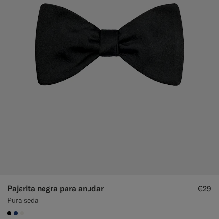
Pantalones de smoking a medida
Camisas de smoking a medida
Destacados
Cómo funciona
Pajarita negra para anudar
€29
Pura seda
#000000
#1C3D7A
#F1EFE8