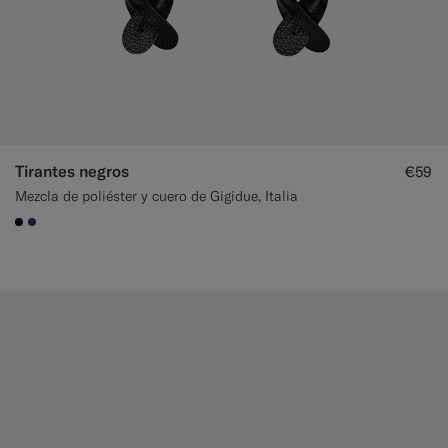
Tirantes negros
€59
Mezcla de poliéster y cuero de Gigidue, Italia
#000000
#1C3D7A