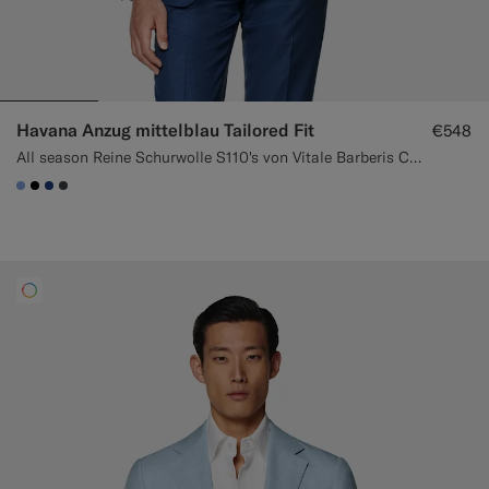
Havana Anzug mittelblau Tailored Fit
€548
All season Reine Schurwolle S110's von Vitale Barberis Canonico, Italien
#82A1DC
#000000
#1C3D7A
#3d4043