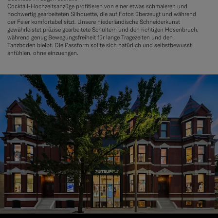
Cocktail-Hochzeitsanzüge profitieren von einer etwas schmaleren und
hochwertig gearbeiteten Silhouette, die auf Fotos überzeugt und während
der Feier komfortabel sitzt. Unsere niederländische Schneiderkunst
gewährleistet präzise gearbeitete Schultern und den richtigen Hosenbruch,
während genug Bewegungsfreiheit für lange Tragezeiten und den
Tanzboden bleibt. Die Passform sollte sich natürlich und selbstbewusst
anfühlen, ohne einzuengen.