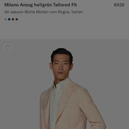
Milano Anzug hellgrün Tailored Fit
€629
All season Wolle Mohair von Rogna, Italien
#BDC9A0
#1C3D7A
#76471B
#227038