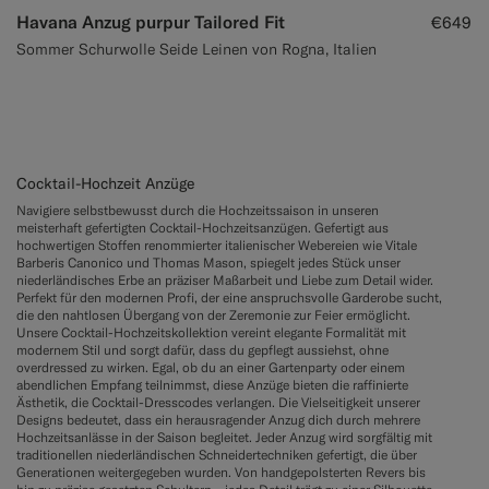
Havana Anzug purpur Tailored Fit
€649
Sommer Schurwolle Seide Leinen von Rogna, Italien
Cocktail-Hochzeit Anzüge
Navigiere selbstbewusst durch die Hochzeitssaison in unseren
meisterhaft gefertigten Cocktail-Hochzeitsanzügen. Gefertigt aus
hochwertigen Stoffen renommierter italienischer Webereien wie Vitale
Barberis Canonico und Thomas Mason, spiegelt jedes Stück unser
niederländisches Erbe an präziser Maßarbeit und Liebe zum Detail wider.
Perfekt für den modernen Profi, der eine anspruchsvolle Garderobe sucht,
die den nahtlosen Übergang von der Zeremonie zur Feier ermöglicht.
Unsere Cocktail-Hochzeitskollektion vereint elegante Formalität mit
modernem Stil und sorgt dafür, dass du gepflegt aussiehst, ohne
overdressed zu wirken. Egal, ob du an einer Gartenparty oder einem
abendlichen Empfang teilnimmst, diese Anzüge bieten die raffinierte
Ästhetik, die Cocktail-Dresscodes verlangen. Die Vielseitigkeit unserer
Designs bedeutet, dass ein herausragender Anzug dich durch mehrere
Hochzeitsanlässe in der Saison begleitet. Jeder Anzug wird sorgfältig mit
traditionellen niederländischen Schneidertechniken gefertigt, die über
Generationen weitergegeben wurden. Von handgepolsterten Revers bis