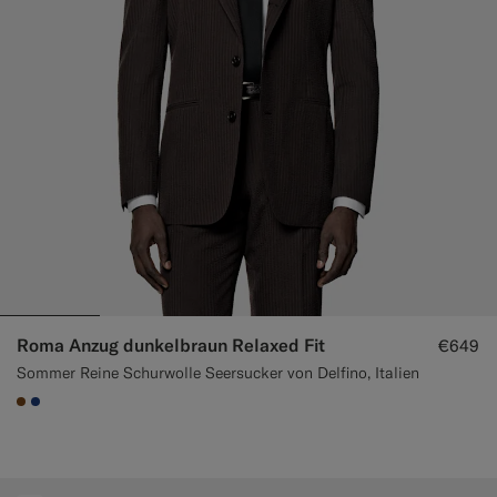
Smokinghosen nach Maß
Smokinghemden nach Maß
Highlights
So geht's
Roma Anzug dunkelbraun Relaxed Fit
€649
Sommer Reine Schurwolle Seersucker von Delfino, Italien
#76471B
#1C3D7A