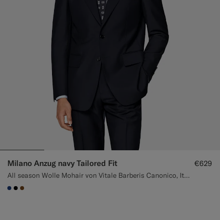
Milano Anzug navy Tailored Fit
€629
All season Wolle Mohair von Vitale Barberis Canonico, Italien
#1C3D7A
#000000
#76471B