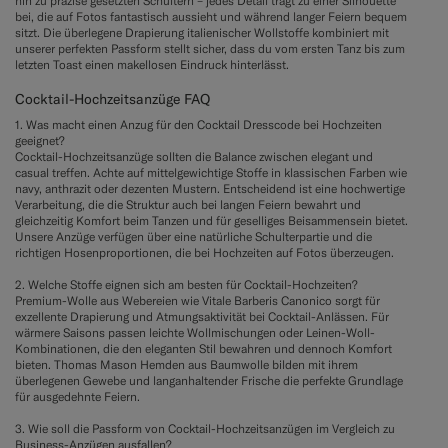
hin zu präzise gesetzten Schultern – jedes Detail trägt zu einer Silhouette
bei, die auf Fotos fantastisch aussieht und während langer Feiern bequem
sitzt. Die überlegene Drapierung italienischer Wollstoffe kombiniert mit
unserer perfekten Passform stellt sicher, dass du vom ersten Tanz bis zum
letzten Toast einen makellosen Eindruck hinterlässt.
Cocktail-Hochzeitsanzüge FAQ
1. Was macht einen Anzug für den Cocktail Dresscode bei Hochzeiten
geeignet?
Cocktail-Hochzeitsanzüge sollten die Balance zwischen elegant und
casual treffen. Achte auf mittelgewichtige Stoffe in klassischen Farben wie
navy, anthrazit oder dezenten Mustern. Entscheidend ist eine hochwertige
Verarbeitung, die die Struktur auch bei langen Feiern bewahrt und
gleichzeitig Komfort beim Tanzen und für geselliges Beisammensein bietet.
Unsere Anzüge verfügen über eine natürliche Schulterpartie und die
richtigen Hosenproportionen, die bei Hochzeiten auf Fotos überzeugen.
2. Welche Stoffe eignen sich am besten für Cocktail-Hochzeiten?
Premium-Wolle aus Webereien wie Vitale Barberis Canonico sorgt für
exzellente Drapierung und Atmungsaktivität bei Cocktail-Anlässen. Für
wärmere Saisons passen leichte Wollmischungen oder Leinen-Woll-
Kombinationen, die den eleganten Stil bewahren und dennoch Komfort
bieten. Thomas Mason Hemden aus Baumwolle bilden mit ihrem
überlegenen Gewebe und langanhaltender Frische die perfekte Grundlage
für ausgedehnte Feiern.
3. Wie soll die Passform von Cocktail-Hochzeitsanzügen im Vergleich zu
Business-Anzügen ausfallen?