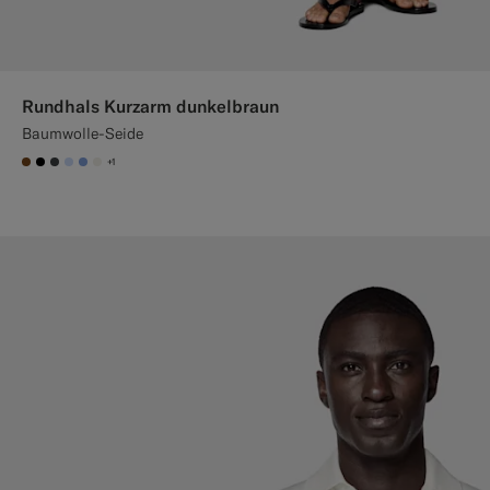
Rundhals Kurzarm dunkelbraun
Baumwolle-Seide
+1
#76471B
#000000
#3d4043
#CCDCF9
#82A1DC
#F1EFE8