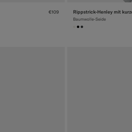
Rippstrick-Henley mit kurz
€109
Baumwolle-Seide
#F1EFE8
#000000
#3d4043