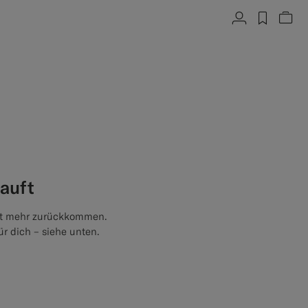
Konto
label.h
War
auft
icht mehr zurückkommen.
ür dich – siehe unten.