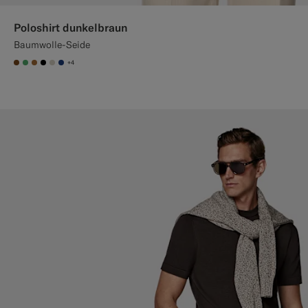
Poloshirt dunkelbraun
Baumwolle-Seide
+4
#76471B
#50AA6A
#A56C36
#000000
#D7D1C3
#1C3D7A