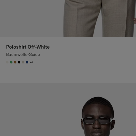
Poloshirt Off-White
Baumwolle-Seide
+4
#F1EFE8
#50AA6A
#A56C36
#000000
#D7D1C3
#1C3D7A