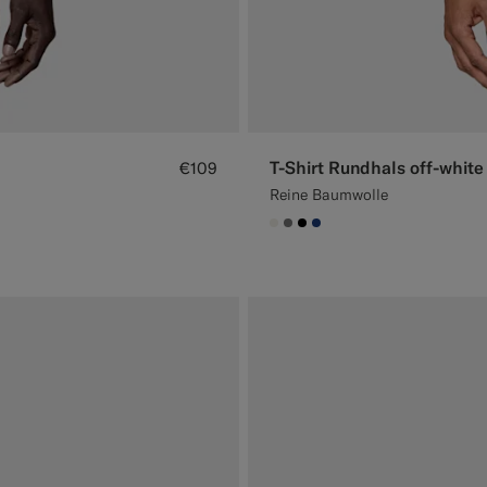
T-Shirt Rundhals off-white
€109
Reine Baumwolle
#F1EFE8
#767676
#000000
#1C3D7A