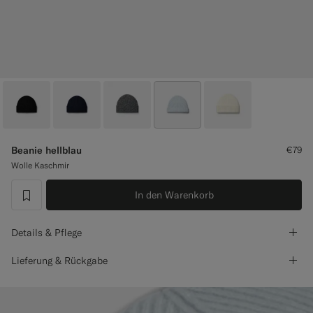
Smokinghosen nach Maß
Smokinghemden nach Maß
Highlights
So geht's
Beanie hellblau
€79
Wolle Kaschmir
In den Warenkorb
label.header.wishlist
Details & Pflege
Lieferung & Rückgabe