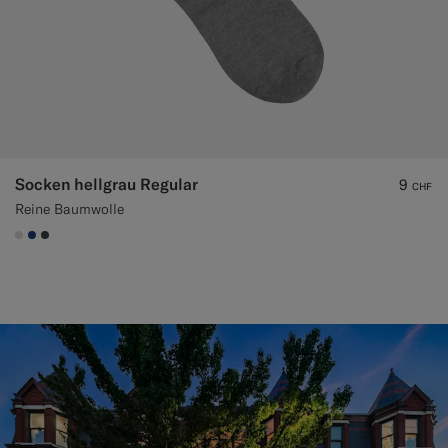
Socken hellgrau Regular
9
CHF
Reine Baumwolle
#D9DADA
#1C3D7A
#3d4043