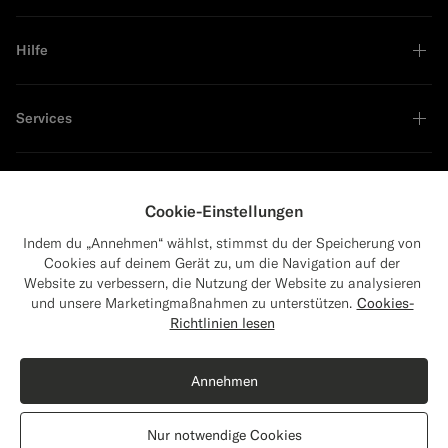
Hilfe
Services
Unternehmen
Cookie-Einstellungen
Indem du „Annehmen“ wählst, stimmst du der Speicherung von
Cookies auf deinem Gerät zu, um die Navigation auf der
Website zu verbessern, die Nutzung der Website zu analysieren
Führend in Nachhaltigkeit
und unsere Marketingmaßnahmen zu unterstützen.
Cookies-
Close
Versand nach Die Vereinigten Staaten?
Richtlinien lesen
Aktualisiere deinen Standort, um für dich
relevante Produkte und Inhalte zu sehen.
Annehmen
Die Vereinigten Staaten
(USD)
Nur notwendige Cookies