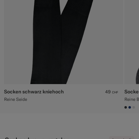
Smokinghosen nach Maß
Smokinghemden nach Maß
Highlights
So geht's
Socken schwarz kniehoch
Socke
49
CHF
Reine Seide
Reine 
#3d40
#1C
#D