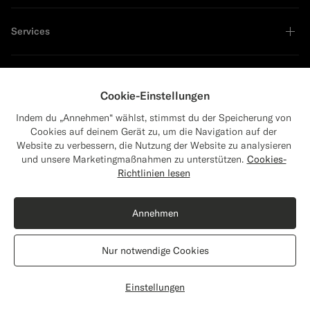
Services
Unternehmen
Cookie-Einstellungen
Indem du „Annehmen“ wählst, stimmst du der Speicherung von
Cookies auf deinem Gerät zu, um die Navigation auf der
Website zu verbessern, die Nutzung der Website zu analysieren
Führend in Nachhaltigkeit
und unsere Marketingmaßnahmen zu unterstützen.
Cookies-
Close
Versand nach Die Vereinigten Staaten?
Richtlinien lesen
Aktualisiere deinen Standort, um für dich
relevante Produkte und Inhalte zu sehen.
Annehmen
Die Vereinigten Staaten
(USD)
Socken braun, regular
9
CHF
Nur notwendige Cookies
Reine Baumwolle
Standort wechseln
Switzerland
Deutsch
Datenschutzerklärung
Einstellungen
Nicht auf Lager
label.header.wishlist