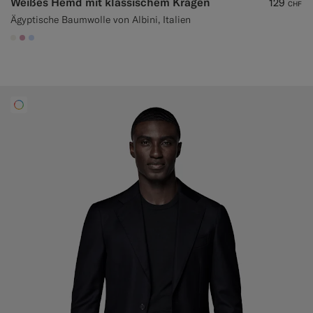
Weißes Hemd mit klassischem Kragen
129
CHF
Ägyptische Baumwolle von Albini, Italien
#F1EFE8
#DAA1B6
#CCDCF9