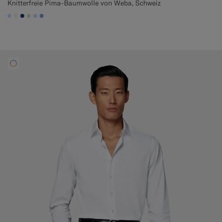
Knitterfreie Pima-Baumwolle von Weba, Schweiz
#CCDCF9
#F1EFE8
#1C3D7A
#D9DADA
#CCDCF9
#82A1DC