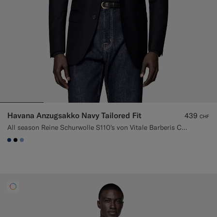
Havana Anzugsakko Navy Tailored Fit
439
CHF
All season Reine Schurwolle S110's von Vitale Barberis Canonico, Italien
#1C3D7A
#000000
#82A1DC