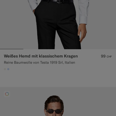
Weißes Hemd mit klassischem Kragen
99
CHF
Reine Baumwolle von Testa 1919 Srl, Italien
#F1EFE8
#CCDCF9