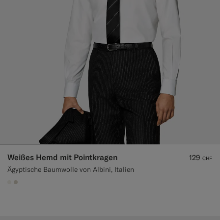
Weißes Hemd mit Pointkragen
129
CHF
Ägyptische Baumwolle von Albini, Italien
#F1EFE8
#D7D1C3