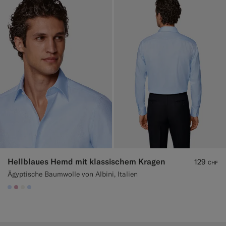
Hellblaues Hemd mit klassischem Kragen
129
CHF
Ägyptische Baumwolle von Albini, Italien
#CCDCF9
#DAA1B6
#F1EFE8
#CCDCF9