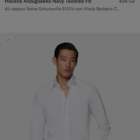
Havana Anzugsakko Navy Tailored Fit
439
CHF
All season Reine Schurwolle S110's von Vitale Barberis Canonico, Italien