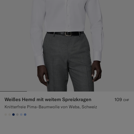
Weißes Hemd mit weitem Spreizkragen
109
CHF
Knitterfreie Pima-Baumwolle von Weba, Schweiz
#F1EFE8
#F1EFE8
#1C3D7A
#D9DADA
#CCDCF9
#82A1DC