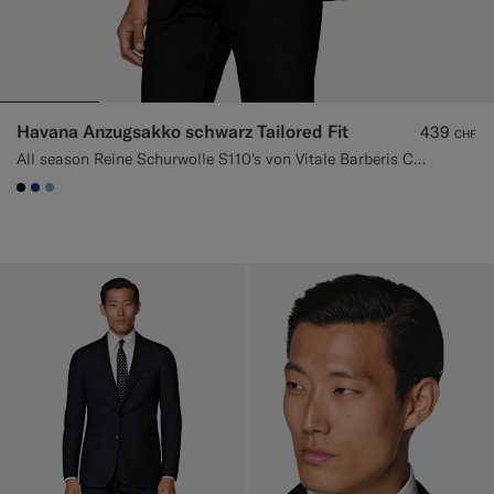
Havana Anzugsakko schwarz Tailored Fit
439
CHF
All season Reine Schurwolle S110's von Vitale Barberis Canonico, Italien
#000000
#1C3D7A
#82A1DC