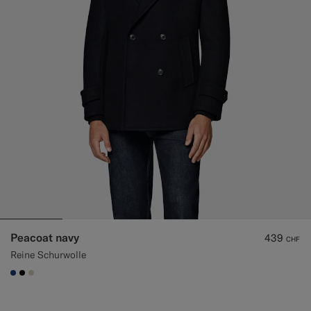
Peacoat navy
439
CHF
Reine Schurwolle
#1C3D7A
#000000
#D7D1C3