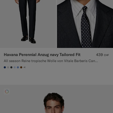
Havana Perennial Anzug navy Tailored Fit
439
CHF
All season Reine tropische Wolle von Vitale Barberis Canonico, Italien
+1
#1C3D7A
#D9DADA
#3d4043
#CCDCF9
#82A1DC
#76471B