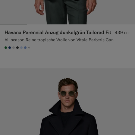
Havana Perennial Anzug dunkelgrün Tailored Fit
439
CHF
All season Reine tropische Wolle von Vitale Barberis Canonico, Italien
+1
#227038
#1C3D7A
#D9DADA
#3d4043
#CCDCF9
#82A1DC