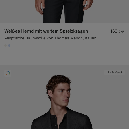
Weißes Hemd mit weitem Spreizkragen
169
CHF
Ägyptische Baumwolle von Thomas Mason, Italien
#F1EFE8
#CCDCF9
Mix & Match