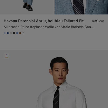
Havana Perennial Anzug hellblau Tailored Fit
439
CHF
All season Reine tropische Wolle von Vitale Barberis Canonico, Italien
+1
#CCDCF9
#1C3D7A
#D9DADA
#3d4043
#82A1DC
#76471B