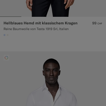
Hellblaues Hemd mit klassischem Kragen
99
CHF
Reine Baumwolle von Testa 1919 Srl, Italien
#CCDCF9
#F1EFE8