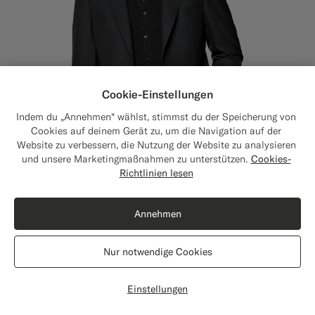
Cookie-Einstellungen
Indem du „Annehmen“ wählst, stimmst du der Speicherung von
Cookies auf deinem Gerät zu, um die Navigation auf der
Website zu verbessern, die Nutzung der Website zu analysieren
und unsere Marketingmaßnahmen zu unterstützen.
Cookies-
Close
Versand nach Die Vereinigten Staaten?
Richtlinien lesen
Aktualisiere deinen Standort, um für dich
relevante Produkte und Inhalte zu sehen.
Annehmen
Die Vereinigten Staaten
(USD)
Havana Perennial Anzug dunkelgrau Tailored Fit
438
CHF
Nur notwendige Cookies
All season Reine tropische Wolle von Vitale Barberis Canonico, Italien
Standort wechseln
#3d4043
#000000
#1C3D7A
Einstellungen