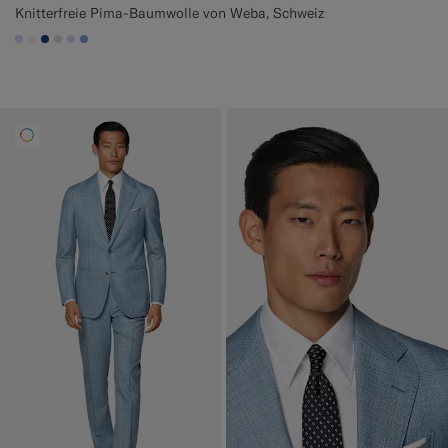
Knitterfreie Pima-Baumwolle von Weba, Schweiz
#CCDCF9
#F1EFE8
#1C3D7A
#D9DADA
#CCDCF9
#82A1DC