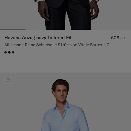
Havana Anzug navy Tailored Fit
608
CHF
All season Reine Schurwolle S110's von Vitale Barberis Canonico, Italien
#1C3D7A
#000000
#3d4043