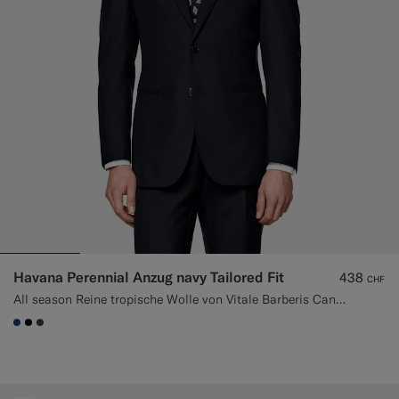
Smokinghosen nach Maß
Smokinghemden nach Maß
Highlights
So geht's
Havana Perennial Anzug navy Tailored Fit
438
CHF
All season Reine tropische Wolle von Vitale Barberis Canonico, Italien
#1C3D7A
#000000
#3d4043