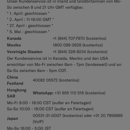
Unser Kundenservice ist in Irland und Großbritannien von Mo-
So zwischen 8 und 21 Uhr GMT verfügbar.
* 1. April: geschlossen *
* 2. April : 11-16:00 GMT *
* 27. April : geschlossen *
* 5. Mai : geschlossen *
Kanada
+1 (844) 707-7970 (kostenlos)
Mexiko
1800 099 0628 (kostenlos)
Vereinigte Staaten
+1 (844) 328-9234 (kostenlos)
Der Kundenservice ist in Kanada, Mexiko und den USA
erreichbar von Mo-Fr zwischen 8am - 7pm (landesweit) und an
Sa-So zwischen 8am - 5pm CDT.
China
40082 05572 (kostenlos)
Festland
Hongkong
WhatsApp:
+31 655 110 516 (kostenlos)
SAR
Mo-Fr 9:00 - 18:00 CST (außer an Feiertagen)
Sa-So 10:00 - 18:00 CST (außer an Feiertagen)
00531-31-0007 (kostenlos) oder +31 20 7956685
Japan
(VoIP)
Mo-So 16:00 - 5:00 JST