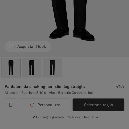
Pantaloni da smoking su misura
Camicie da smoking su misura
Da non perdere
Acquista il look
Come funziona
Pantaloni da smoking neri slim leg straight
€169
All season Pura lana S110's - Vitale Barberis Canonico, Italia
Personalizza
Seleziona taglia
label.header.wishlist
Consegna gratuita in 2-4 giorni lavorativi