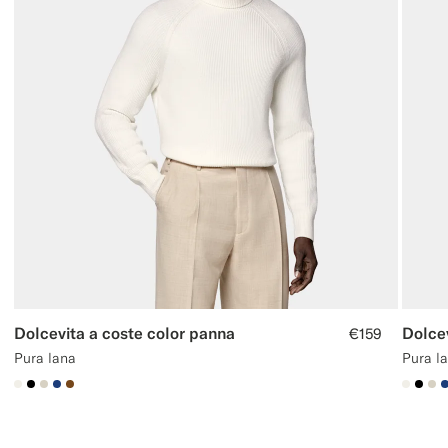
Dolcevita a coste color panna
Dolce
€159
Pura lana
Pura l
#F1EFE8
#000000
#D7D1C3
#1C3D7A
#76471B
#F1EF
#00
#D