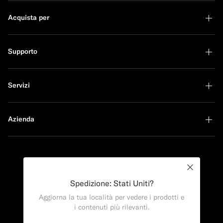
Acquista per
Supporto
Servizi
Azienda
Sustainability Leader
Close
Spedizione: Stati Uniti?
Aggiorna la tua località per vedere i prodotti e
Acquista il look
i contenuti più rilevanti.