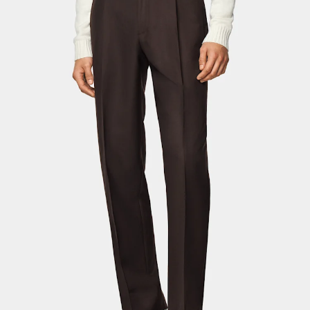
Pantaloni da smoking su misura
Camicie da smoking su misura
Da non perdere
Come funziona