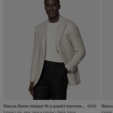
Giacca Roma relaxed fit a quadri marrone chiaro
Giacc
€529
Estate Lino, seta, lana e cotone - Ferla, Italia
Estate 