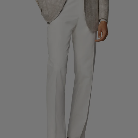
Pantaloni da smoking su misura
Camicie da smoking su misura
Da non perdere
Come funziona