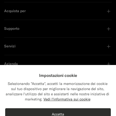
Acquista per
Supporto
Servizi
Azienda
Impostazioni cookie
Selezionando "Accetta", accetti la memorizzazione dei cookie
sul tuo dispositivo per migliorare la navigazione del sito,
Sustainability Leader
analizzare l'utilizzo del sito e assisterti nelle nostre iniziative di
Close
Spedizione: Stati Uniti?
marketing.
Vedi l'informativa sui cookie
Aggiorna la tua località per vedere i prodotti e
Acquista il look
i contenuti più rilevanti.
Accetta