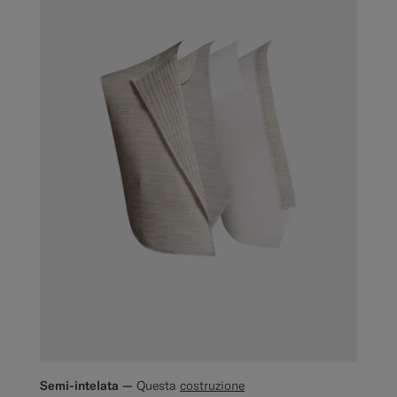
Semi-intelata —
Questa
costruzione