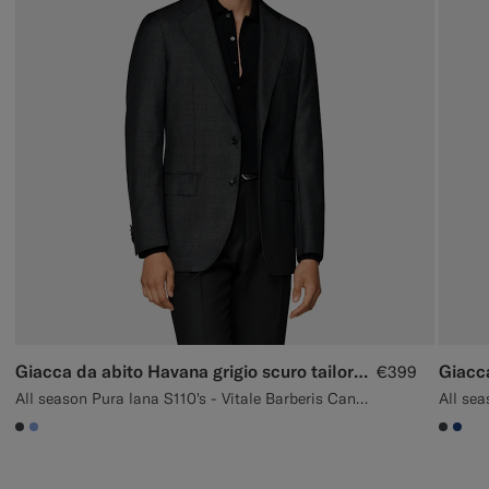
Giacca da abito Havana grigio scuro tailored fit
€399
All season Pura lana S110's - Vitale Barberis Canonico, Italia
All sea
#3d4043
#82A1DC
#3d40
#1C