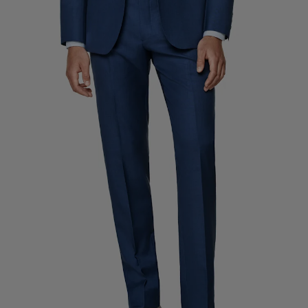
Pantaloni da smoking su misura
Camicie da smoking su misura
Da non perdere
Come funziona