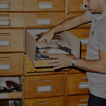
Pantaloni da smoking su misura
Camicie da smoking su misura
Da non perdere
Come funziona