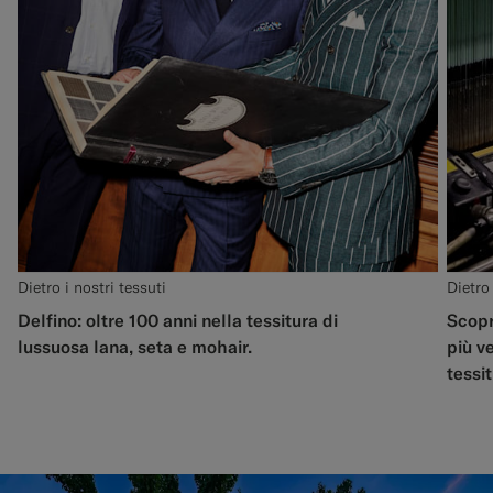
Dietro i nostri tessuti
Dietro 
Delfino: oltre 100 anni nella tessitura di
Scopr
lussuosa lana, seta e mohair.
più v
tessit