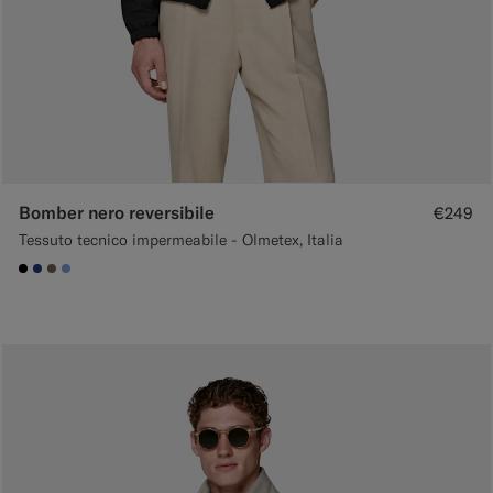
Bomber nero reversibile
€249
Tessuto tecnico impermeabile - Olmetex, Italia
#000000
#1C3D7A
#706559
#82A1DC