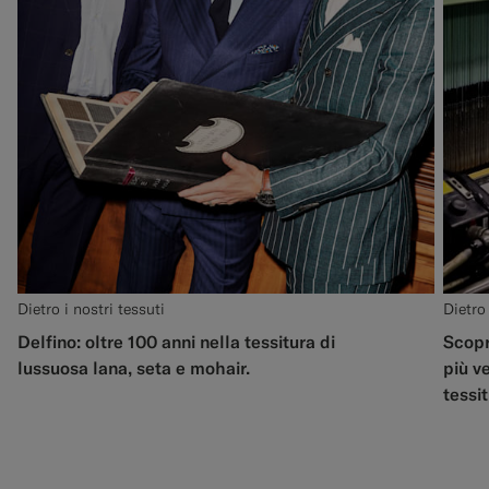
Dietro i nostri tessuti
Dietro 
Delfino: oltre 100 anni nella tessitura di
Scopr
lussuosa lana, seta e mohair.
più v
tessit