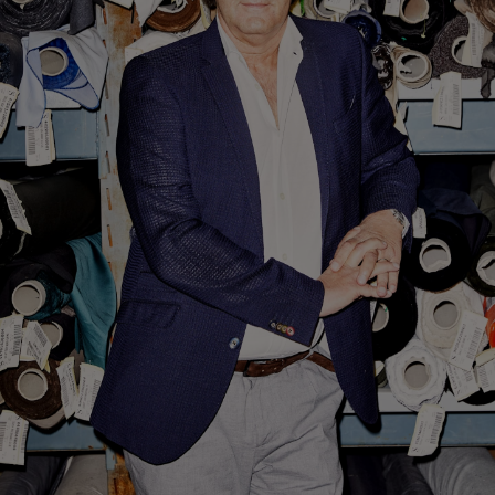
Pantaloni da smoking su misura
Camicie da smoking su misura
Da non perdere
Come funziona