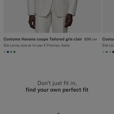
Costume Havana coupe Tailored gris clair
Costu
699
CHF
Été Laine, soie et lin par E.Thomas, Italie
Été Lai
#D9DADA
#1C3D7A
#9B8F81
#4D8C57
#D9D
#50
#D
Don’t just fit in,
find your own perfect fit