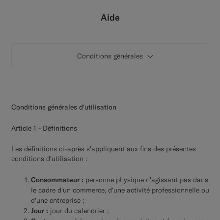
Pantalons de smoking sur mesure
Aide
Chemises de smoking sur mesure
Conditions générales
À découvrir
Comment ça marche
Conditions générales d'utilisation
Article 1 - Définitions
Les définitions ci-après s'appliquent aux fins des présentes
conditions d'utilisation :
Consommateur :
personne physique n'agissant pas dans
le cadre d'un commerce, d'une activité professionnelle ou
d'une entreprise ;
Jour :
jour du calendrier ;