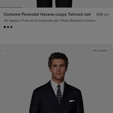
Costume Perennial Havana coupe Tailored noir
438
CHF
All season Pure laine tropicale par Vitale Barberis Canonico, Italie
#000000
#1C3D7A
#3d4043
Mix & Match