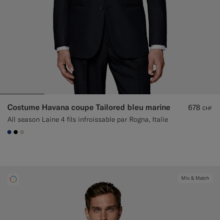
Costume Havana coupe Tailored bleu marine
678
CHF
All season Laine 4 fils infroissable par Rogna, Italie
#1C3D7A
#000000
#D7D1C3
Mix & Match