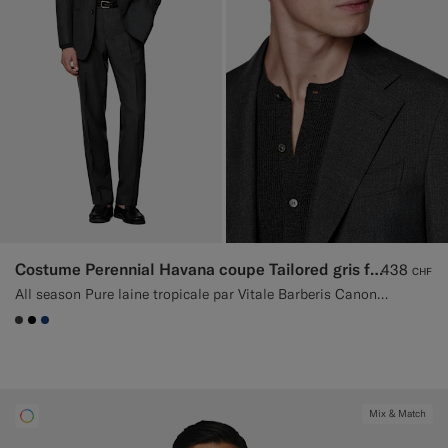
Costume Perennial Havana coupe Tailored gris foncé
438
CHF
All season Pure laine tropicale par Vitale Barberis Canonico, Italie
#3d4043
#000000
#1C3D7A
Mix & Match