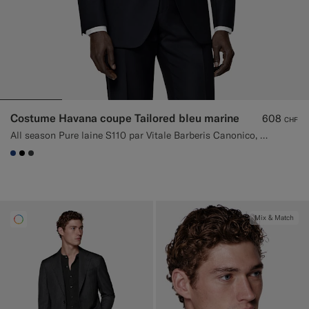
Costume Havana coupe Tailored bleu marine
608
CHF
All season Pure laine S110 par Vitale Barberis Canonico, Italie
#1C3D7A
#000000
#3d4043
Mix & Match