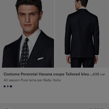
Costume Perennial Havana coupe Tailored bleu marine
438
CHF
All season Pure laine par Reda, Italie
#1C3D7A
#767676
#000000