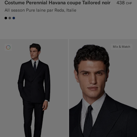
Costume Perennial Havana coupe Tailored noir
438
CHF
All season Pure laine par Reda, Italie
#000000
#767676
#1C3D7A
Mix & Match