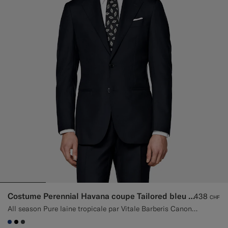
Pantalons de smoking sur mesure
Chemises de smoking sur mesure
À découvrir
Comment ça marche
Costume Perennial Havana coupe Tailored bleu marine
438
CHF
All season Pure laine tropicale par Vitale Barberis Canonico, Italie
#1C3D7A
#000000
#3d4043