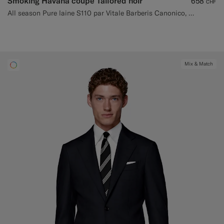
Smoking Havana coupe Tailored noir
658
CHF
All season Pure laine S110 par Vitale Barberis Canonico, Italie
Mix & Match