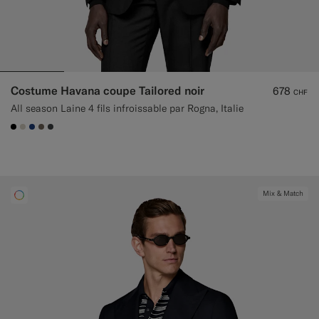
Costume Havana coupe Tailored noir
678
CHF
All season Laine 4 fils infroissable par Rogna, Italie
#000000
#D7D1C3
#1C3D7A
#706559
#3d4043
Mix & Match