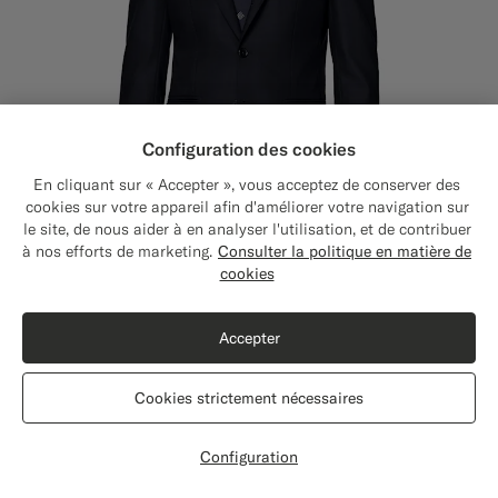
Configuration des cookies
En cliquant sur « Accepter », vous acceptez de conserver des
cookies sur votre appareil afin d'améliorer votre navigation sur
le site, de nous aider à en analyser l'utilisation, et de contribuer
Close
Expédition vers : États-Unis ?
à nos efforts de marketing.
Consulter la politique en matière de
Mettez à jour votre adresse pour voir les
cookies
produits et les contenus les plus pertinents
pour vous.
Accepter
Costume Havana coupe Tailored bleu marine
678
CHF
États-Unis
(USD)
All season Laine 4 fils infroissable par Rogna, Italie
Cookies strictement nécessaires
#1C3D7A
#000000
#D7D1C3
#1C3D7A
#706559
#3d4043
Modifier l'adresse
Configuration