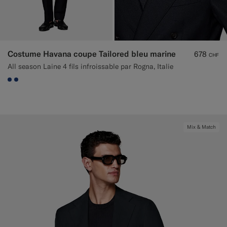
Costume Havana coupe Tailored bleu marine
678
CHF
All season Laine 4 fils infroissable par Rogna, Italie
#1C3D7A
#1C3D7A
Mix & Match