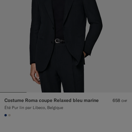
Costume Roma coupe Relaxed bleu marine
658
CHF
Été Pur lin par Libeco, Belgique
#1C3D7A
#D7D1C3