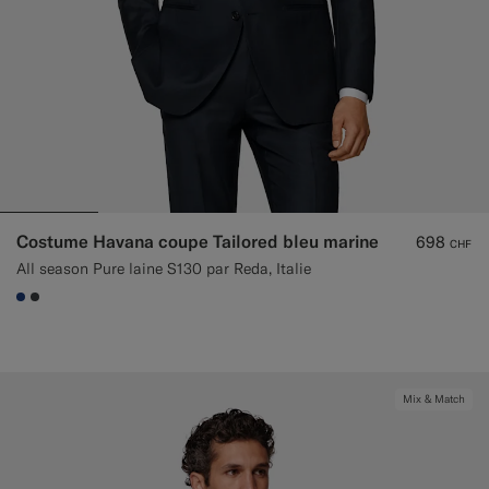
Costume Havana coupe Tailored bleu marine
698
CHF
All season Pure laine S130 par Reda, Italie
#1C3D7A
#3d4043
Mix & Match