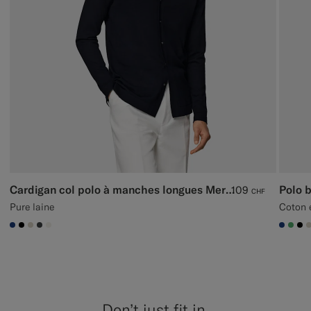
Cardigan col polo à manches longues Merino bleu marine
Polo 
109
CHF
Pure laine
Coton e
#1C3D7A
#000000
#D7D1C3
#3d4043
#F1EFE8
#1C3
#50
#0
Don’t just fit in,