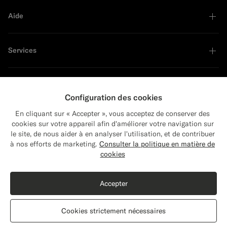
Aide
Services
À propos
Configuration des cookies
En cliquant sur « Accepter », vous acceptez de conserver des
cookies sur votre appareil afin d'améliorer votre navigation sur
le site, de nous aider à en analyser l'utilisation, et de contribuer
Close
Leader en développement durable
Expédition vers : États-Unis ?
à nos efforts de marketing.
Consulter la politique en matière de
Mettez à jour votre adresse pour voir les
cookies
produits et les contenus les plus pertinents
Acheter le look
pour vous.
Accepter
États-Unis
(USD)
Cardigan col polo à manches longues bleu marine
129
CHF
Cookies strictement nécessaires
Coton et soie
Modifier l'adresse