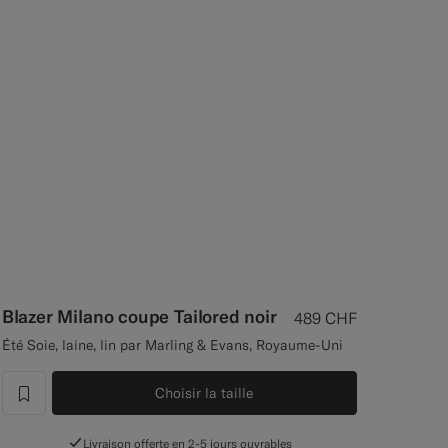
Blazer Milano coupe Tailored noir
489
CHF
Été Soie, laine, lin par Marling & Evans, Royaume-Uni
Choisir la taille
label.header.wishlist
Livraison offerte en 2-5 jours ouvrables