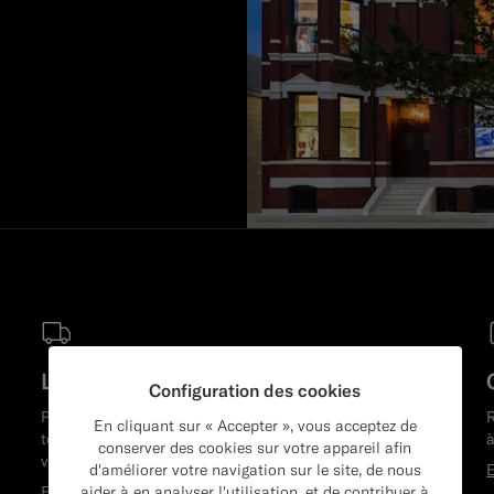
Livraison et retour gratuits
Configuration des cookies
Profitez de la livraison gratuite pour
En cliquant sur « Accepter », vous acceptez de
toutes les commandes, Ou venez retirer
à
conserver des cookies sur votre appareil afin
vos achats dans votre boutique.
E
d'améliorer votre navigation sur le site, de nous
En savoir plus
aider à en analyser l'utilisation, et de contribuer à