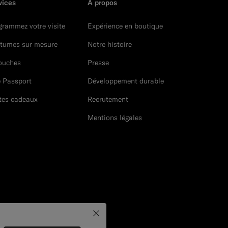
vices
À propos
grammez votre visite
Expérience en boutique
tumes sur mesure
Notre histoire
ouches
Presse
e Passport
Développement durable
tes cadeaux
Recrutement
Mentions légales
Close