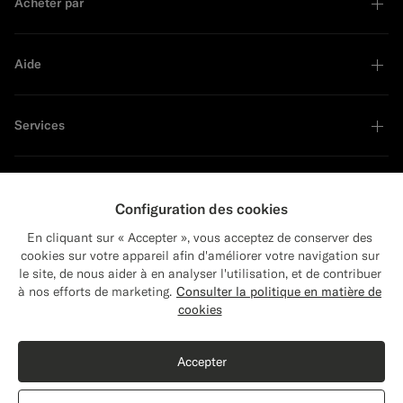
Acheter par
Aide
Services
À propos
Configuration des cookies
En cliquant sur « Accepter », vous acceptez de conserver des
cookies sur votre appareil afin d'améliorer votre navigation sur
le site, de nous aider à en analyser l'utilisation, et de contribuer
Close
Leader en développement durable
Expédition vers : États-Unis ?
à nos efforts de marketing.
Consulter la politique en matière de
Mettez à jour votre adresse pour voir les
cookies
produits et les contenus les plus pertinents
Acheter le look
pour vous.
Accepter
États-Unis
(USD)
Manteau bleu marine
$779
CAD