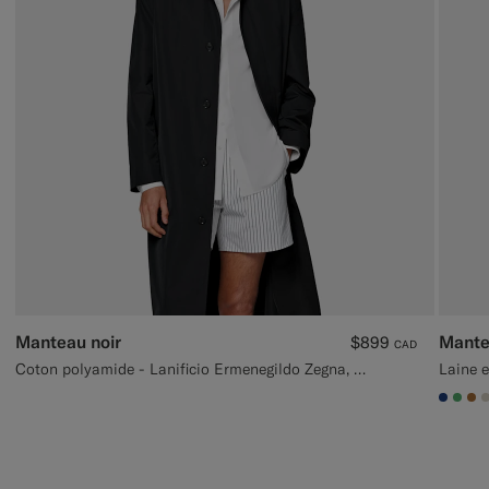
Manteau noir
Mante
$899
CAD
Coton polyamide - Lanificio Ermenegildo Zegna, Italie
Laine e
#1C3
#50
#A