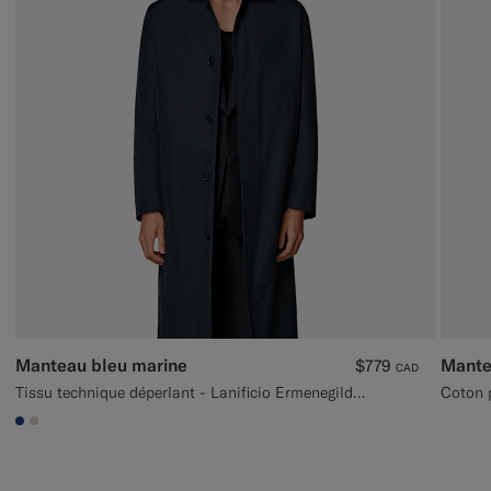
Manteau bleu marine
Mante
$779
CAD
Tissu technique déperlant - Lanificio Ermenegildo Zegna, Italie
#1C3D7A
#D7D1C3