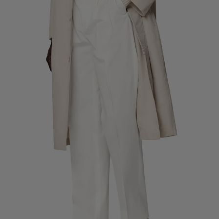
Pantalons de smoking sur mesure
Chemises de smoking sur mesure
À découvrir
Comment ça marche