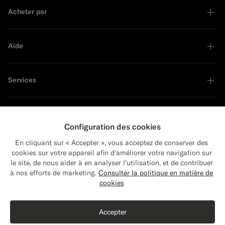
Acheter par
Aide
Services
À propos
Configuration des cookies
En cliquant sur « Accepter », vous acceptez de conserver des
cookies sur votre appareil afin d'améliorer votre navigation sur
le site, de nous aider à en analyser l'utilisation, et de contribuer
Close
Leader en développement durable
Expédition vers : États-Unis ?
à nos efforts de marketing.
Consulter la politique en matière de
Mettez à jour votre adresse pour voir les
cookies
produits et les contenus les plus pertinents
Acheter le look
pour vous.
Accepter
États-Unis
(USD)