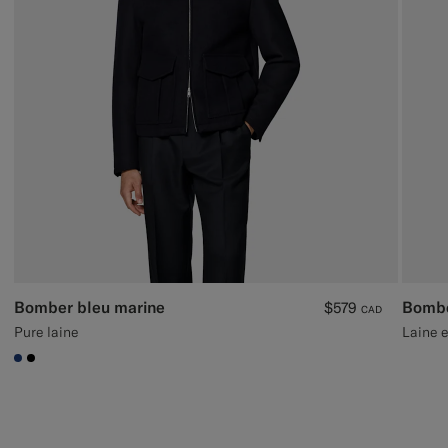
Bomber bleu marine
Bombe
$579
CAD
Pure laine
Laine e
#1C3D7A
#000000