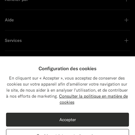
Aide
Services
À propos
Configuration des cookies
En cliquant sur « Accepter », vous acceptez de conserver des
cookies sur votre appareil afin d'améliorer votre navigation sur
le site, de nous aider à en analyser l'utilisation, et de contribuer
Close
Leader en développement durable
Expédition vers : États-Unis ?
à nos efforts de marketing.
Consulter la politique en matière de
Mettez à jour votre adresse pour voir les
cookies
produits et les contenus les plus pertinents
Acheter le look
pour vous.
Accepter
États-Unis
(USD)
Doudoune longue bleu marine
$849
CAD