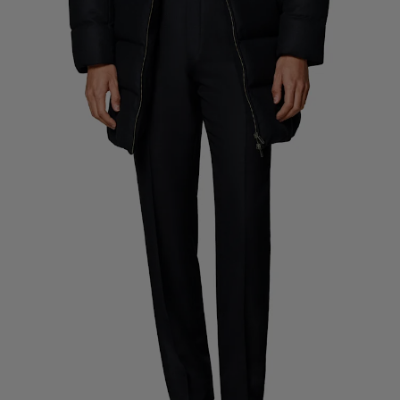
Pantalons de smoking sur mesure
Chemises de smoking sur mesure
À découvrir
Comment ça marche