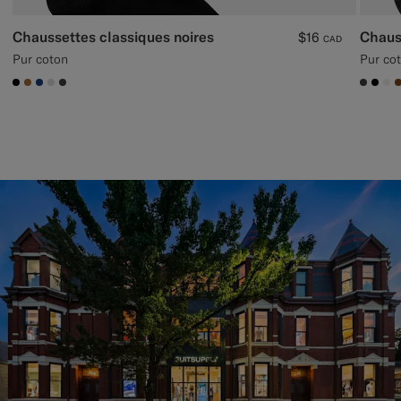
Chaussettes classiques noires
Chauss
$16
CAD
Pur coton
Pur co
#000000
#A56C36
#1C3D7A
#D9DADA
#3d4043
#3d40
#00
#F