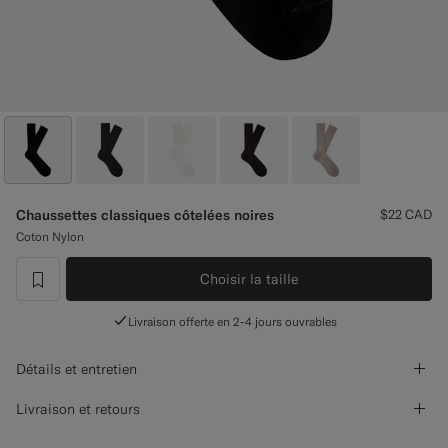
Pantalons de smoking sur mesure
Chemises de smoking sur mesure
À découvrir
Comment ça marche
Chaussettes classiques côtelées noires
$22
CAD
Coton Nylon
Choisir la taille
label.header.wishlist
Livraison offerte en 2-4 jours ouvrables
Détails et entretien
Livraison et retours