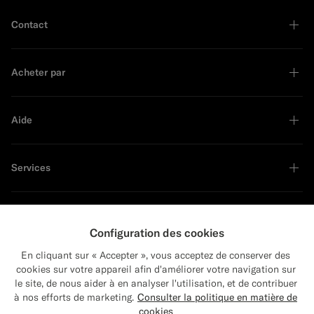
Contact
Acheter par
Aide
Services
À propos
Configuration des cookies
En cliquant sur « Accepter », vous acceptez de conserver des
cookies sur votre appareil afin d'améliorer votre navigation sur
le site, de nous aider à en analyser l'utilisation, et de contribuer
Close
Leader en développement durable
Expédition vers : États-Unis ?
à nos efforts de marketing.
Consulter la politique en matière de
Mettez à jour votre adresse pour voir les
cookies