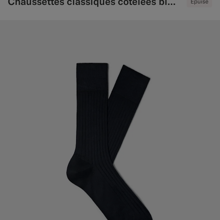
Chaussettes classiques côtelées bleu marine
Épuisé