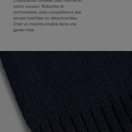
Chaussettes côtelées bleu marine en
coton luxueux. Robustes et
confortables, elles compléteront des
tenues habillées ou décontractées.
C'est un incontournable dans une
garde-robe.