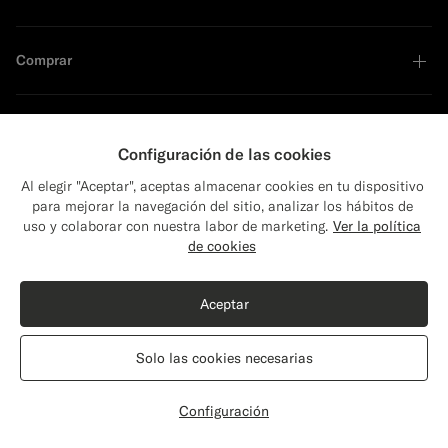
Comprar
Soporte
Configuración de las cookies
Al elegir "Aceptar", aceptas almacenar cookies en tu dispositivo
Servicios
para mejorar la navegación del sitio, analizar los hábitos de
uso y colaborar con nuestra labor de marketing.
Ver la política
Close
Envío a: ¿Estados Unidos?
de cookies
Nosotros
Actualiza tu localización para ver productos y
Comprar el look
contenidos que sean pertinentes para ti.
Aceptar
Estados Unidos
(USD)
Esmoquin Lazio tres piezas azul marino corte Tailored
€727
Solo las cookies necesarias
Líder en sostenibilidad
All Season Pura lana S110s de Vitale Barberis Canonico, Italia
Cambiar localización
Configuración
Personalizar
Seleccionar talla
label.header.wishlist