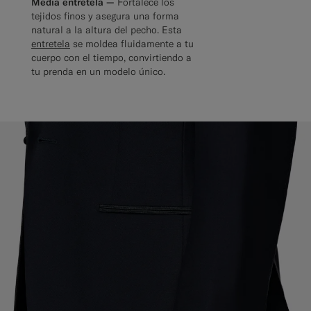
Media entretela —
Fortalece los
tejidos finos y asegura una forma
natural a la altura del pecho. Esta
entretela
se moldea fluidamente a tu
cuerpo con el tiempo, convirtiendo a
tu prenda en un modelo único.