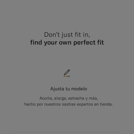
#1C3D7A
#000000
#1C3
#00
Don’t just fit in,
find your own perfect fit
Ajusta tu modelo
Acorta, alarga, estrecha y más,
hecho por nuestros sastres expertos en tienda.