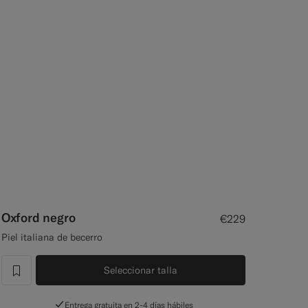
Oxford negro
€229
Piel italiana de becerro
Seleccionar talla
label.header.wishlist
Entrega gratuita en 2-4 días hábiles