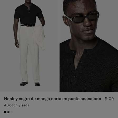
Henley negro de manga corta en punto acanalado
€109
Algodón y seda
#000000
#3d4043
#F1EFE8