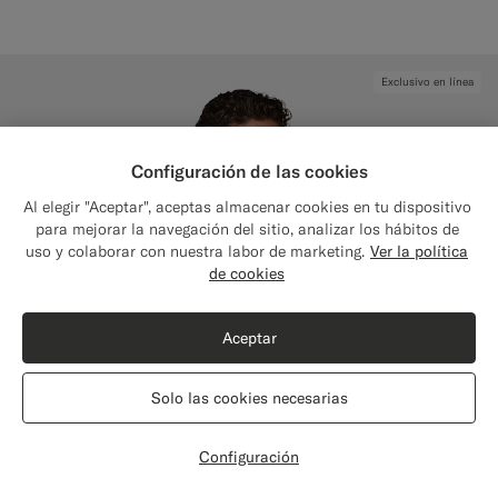
Exclusivo en línea
Configuración de las cookies
Al elegir "Aceptar", aceptas almacenar cookies en tu dispositivo
para mejorar la navegación del sitio, analizar los hábitos de
uso y colaborar con nuestra labor de marketing.
Ver la política
Close
Envío a: ¿Estados Unidos?
de cookies
Actualiza tu localización para ver productos y
contenidos que sean pertinentes para ti.
Aceptar
Estados Unidos
(USD)
Solo las cookies necesarias
Cambiar localización
Configuración