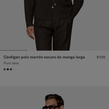
Cárdigan polo marrón oscuro de manga larga
€139
Pura lana
#76471B
#000000
#1C3D7A
#F1EFE8