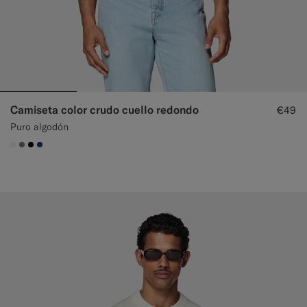
Camiseta color crudo cuello redondo
€49
Puro algodón
#F1EFE8
#767676
#000000
#1C3D7A