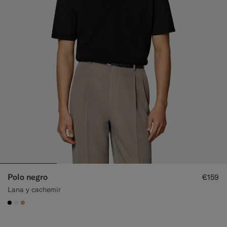
Polo negro
€159
Lana y cachemir
#000000
#F1EFE8
#C4A181