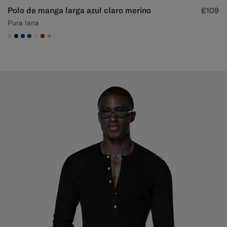
Polo de manga larga azul claro merino
€109
Pura lana
+1
#CCDCF9
#000000
#1C3D7A
#3d4043
#F1EFE8
#76471B