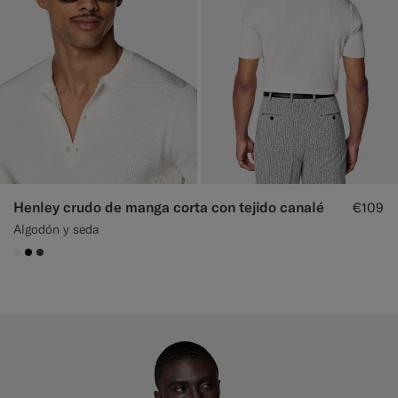
Henley crudo de manga corta con tejido canalé
€109
Algodón y seda
#F1EFE8
#000000
#3d4043