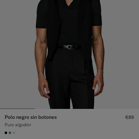
Polo negro sin botones
€89
Puro algodón
#000000
#50AA6A
#CCDCF9