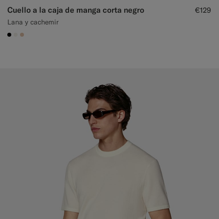
Cuello a la caja de manga corta negro
€129
Lana y cachemir
#000000
#F1EFE8
#E4C4A9