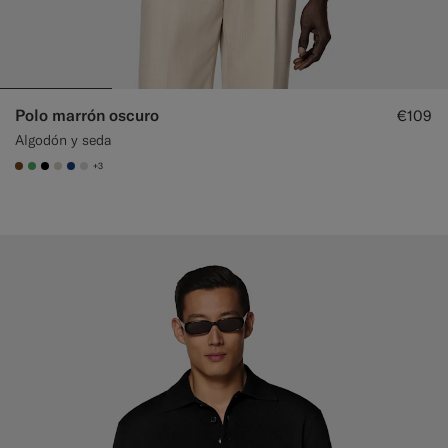
Polo marrón oscuro
€109
Algodón y seda
+3
#76471B
#50AA6A
#000000
#D7D1C3
#1C3D7A
#D9DADA