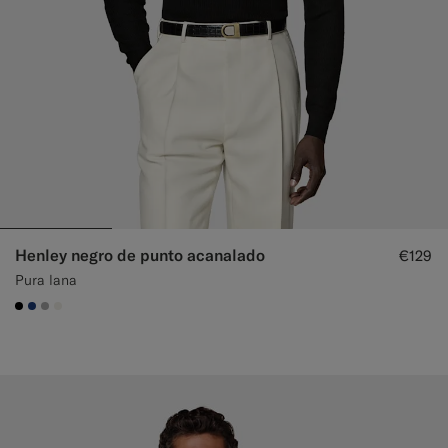
Henley negro de punto acanalado
€129
Pura lana
#000000
#1C3D7A
#ACACAC
#F1EFE8