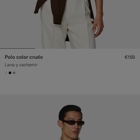
Polo color crudo
€159
Lana y cachemir
#F1EFE8
#000000
#C4A181