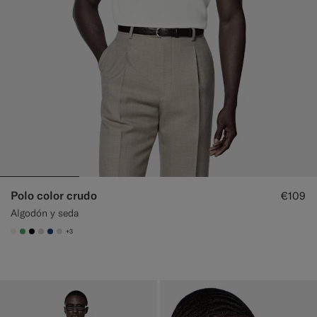
Polo color crudo
€109
Algodón y seda
+3
#F1EFE8
#50AA6A
#000000
#D7D1C3
#1C3D7A
#D9DADA