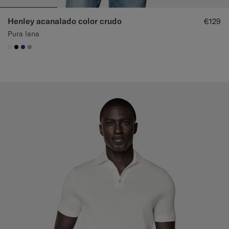
Henley acanalado color crudo
€129
Pura lana
#F1EFE8
#000000
#1C3D7A
#ACACAC