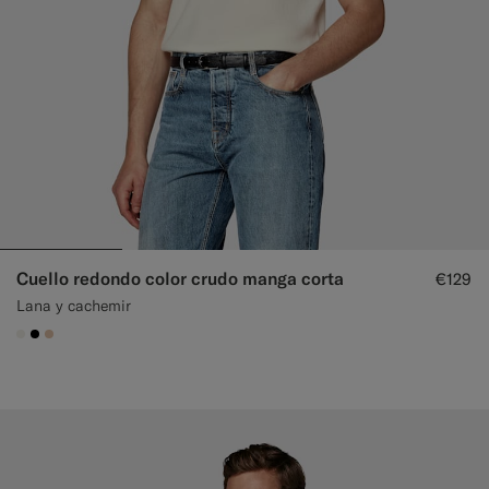
Cuello redondo color crudo manga corta
€129
Lana y cachemir
#F1EFE8
#000000
#E4C4A9