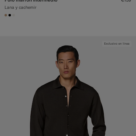
Lana y cachemir
#C4A181
#000000
#F1EFE8
Exclusivo en línea