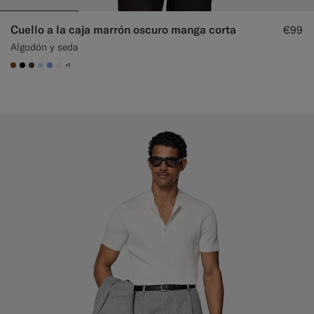
Cuello a la caja marrón oscuro manga corta
€99
Algodón y seda
+1
#76471B
#000000
#3d4043
#CCDCF9
#82A1DC
#F1EFE8