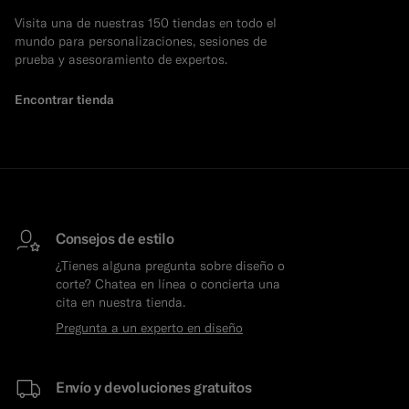
Visita una de nuestras 150 tiendas en todo el
Pantalones de smoking a medida
mundo para personalizaciones, sesiones de
prueba y asesoramiento de expertos.
Camisas de smoking a medida
Encontrar tienda
Destacados
Cómo funciona
Consejos de estilo
¿Tienes alguna pregunta sobre diseño o
corte? Chatea en línea o concierta una
cita en nuestra tienda.
Pregunta a un experto en diseño
Envío y devoluciones gratuitos