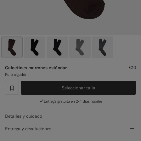
Pantalones de smoking a medida
Camisas de smoking a medida
Destacados
Cómo funciona
Calcetines marrones estándar
€10
Puro algodón
Seleccionar talla
label.header.wishlist
Entrega gratuita en 2-4 días hábiles
Detalles y cuidado
Entrega y devoluciones