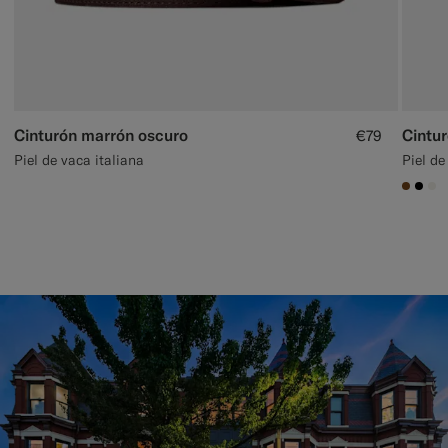
Cinturón marrón oscuro
Cintu
€79
Piel de vaca italiana
Piel de
#7647
#00
#F