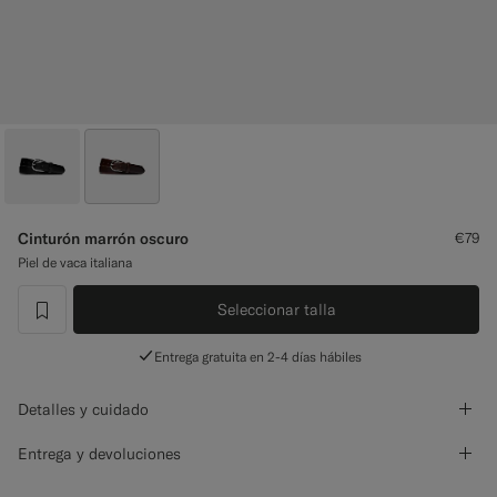
Pantalones de smoking a medida
Camisas de smoking a medida
Destacados
Cómo funciona
Cinturón marrón oscuro
€79
Piel de vaca italiana
Seleccionar talla
label.header.wishlist
Entrega gratuita en 2-4 días hábiles
Detalles y cuidado
Entrega y devoluciones