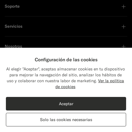
Soporte
Servicios
Nosotros
Configuración de las cookies
Al elegir "Aceptar", aceptas almacenar cookies en tu dispositivo
para mejorar la navegación del sitio, analizar los hábitos de
Líder en sostenibilidad
uso y colaborar con nuestra labor de marketing.
Ver la política
Close
Envío a: ¿Estados Unidos?
de cookies
Actualiza tu localización para ver productos y
contenidos que sean pertinentes para ti.
Aceptar
Estados Unidos
(USD)
Solo las cookies necesarias
Cambiar localización
Spain
Español
Declaración de privacidad