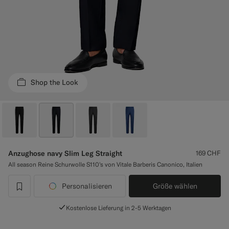
Smokinghosen nach Maß
Smokinghemden nach Maß
Highlights
Shop the Look
So geht's
Anzughose navy Slim Leg Straight
169
CHF
All season Reine Schurwolle S110's von Vitale Barberis Canonico, Italien
Personalisieren
Größe wählen
label.header.wishlist
Kostenlose Lieferung in 2-5 Werktagen