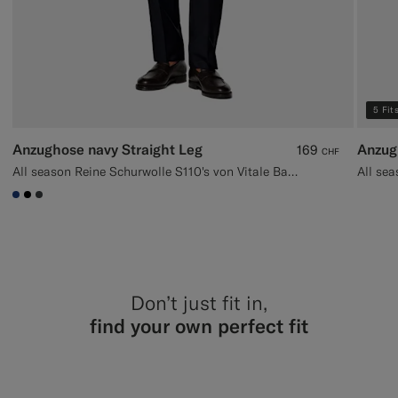
5 Fit
Anzughose navy Straight Leg
Anzug
169
CHF
All season Reine Schurwolle S110's von Vitale Barberis Canonico, Italien
#1C3D7A
#000000
#3d4043
Don’t just fit in,
find your own perfect fit