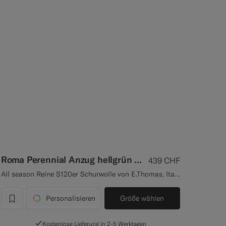
Roma Perennial Anzug hellgrün Relaxed Fit
439
CHF
All season Reine S120er Schurwolle von E.Thomas, Italien
Personalisieren
Größe wählen
label.header.wishlist
Kostenlose Lieferung in 2-5 Werktagen