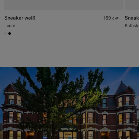
Sneaker weiß
Sneak
169
CHF
Leder
Kalbsl
#F1EFE8
#000000