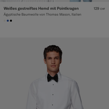
Weißes gestreiftes Hemd mit Pointkragen
129
CHF
Ägyptische Baumwolle von Thomas Mason, Italien
#F1EFE8
#2E59AE
#000000