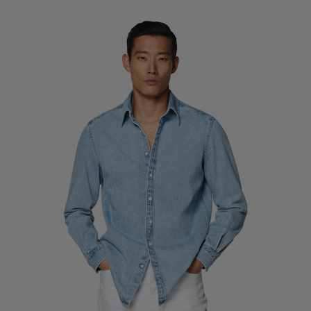
Smokinghosen nach Maß
Smokinghemden nach Maß
Highlights
So geht's