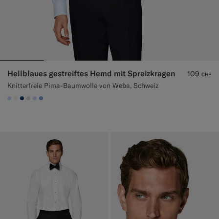
Hellblaues gestreiftes Hemd mit Spreizkragen
109
CHF
Knitterfreie Pima-Baumwolle von Weba, Schweiz
#CCDCF9
#F1EFE8
#1C3D7A
#D9DADA
#CCDCF9
#82A1DC