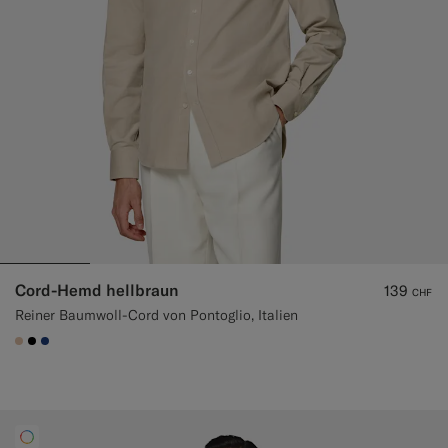
Cord-Hemd hellbraun
139
CHF
Reiner Baumwoll-Cord von Pontoglio, Italien
#E4C4A9
#000000
#1C3D7A