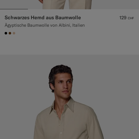
Schwarzes Hemd aus Baumwolle
129
CHF
Ägyptische Baumwolle von Albini, Italien
#000000
#76471B
#E4C4A9