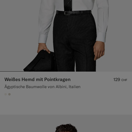
Weißes Hemd mit Pointkragen
129
CHF
Ägyptische Baumwolle von Albini, Italien
#F1EFE8
#D7D1C3