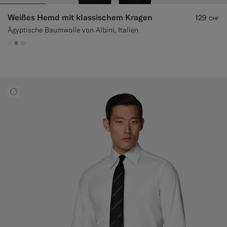
Weißes Hemd mit klassischem Kragen
129
CHF
Ägyptische Baumwolle von Albini, Italien
#F1EFE8
#DAA1B6
#CCDCF9