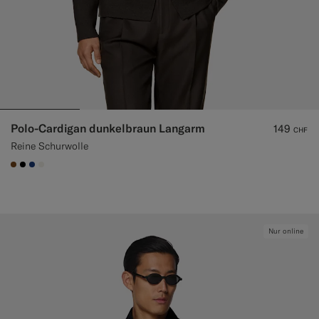
Polo-Cardigan dunkelbraun Langarm
149
CHF
Reine Schurwolle
#76471B
#000000
#1C3D7A
#F1EFE8
Nur online