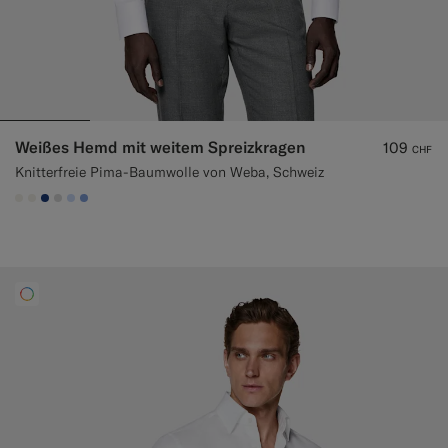
Weißes Hemd mit weitem Spreizkragen
109
CHF
Knitterfreie Pima-Baumwolle von Weba, Schweiz
#F1EFE8
#F1EFE8
#1C3D7A
#D9DADA
#CCDCF9
#82A1DC