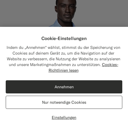
Cookie-Einstellungen
Indem du „Annehmen“ wählst, stimmst du der Speicherung von
Cookies auf deinem Gerät zu, um die Navigation auf der
Website zu verbessern, die Nutzung der Website zu analysieren
und unsere Marketingmaßnahmen zu unterstützen.
Cookies-
Close
Versand nach Die Vereinigten Staaten?
Richtlinien lesen
Aktualisiere deinen Standort, um für dich
relevante Produkte und Inhalte zu sehen.
Annehmen
Die Vereinigten Staaten
(USD)
Nur notwendige Cookies
Standort wechseln
Einstellungen