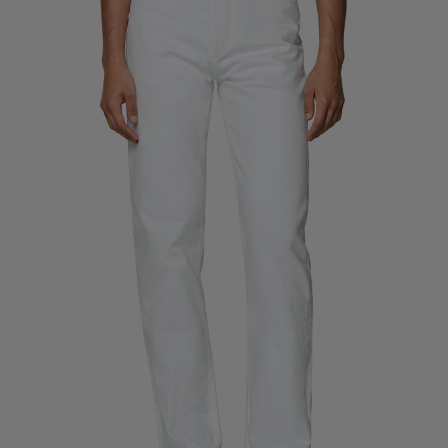
Smokinghosen nach Maß
Smokinghemden nach Maß
Highlights
So geht's