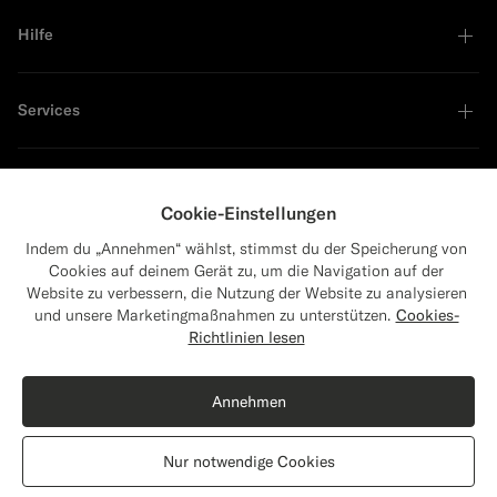
Hilfe
Services
Unternehmen
Cookie-Einstellungen
Indem du „Annehmen“ wählst, stimmst du der Speicherung von
Cookies auf deinem Gerät zu, um die Navigation auf der
Website zu verbessern, die Nutzung der Website zu analysieren
Führend in Nachhaltigkeit
und unsere Marketingmaßnahmen zu unterstützen.
Cookies-
Close
Versand nach Die Vereinigten Staaten?
Richtlinien lesen
Aktualisiere deinen Standort, um für dich
Shop the Look
relevante Produkte und Inhalte zu sehen.
Annehmen
Die Vereinigten Staaten
(USD)
Poloshirt schwarz
119
CHF
Nur notwendige Cookies
Baumwolle-Seide
Standort wechseln