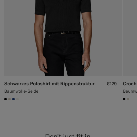
Schwarzes Poloshirt mit Rippenstruktur
Croch
€129
Baumwolle-Seide
Baumwo
#000000
#D7D1C3
#1C3D7A
#F1EFE8
#000
#D7
Don’t just fit in,