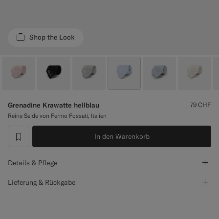
Smokinghosen nach Maß
Smokinghemden nach Maß
Shop the Look
Highlights
So geht's
Grenadine Krawatte hellblau
79
CHF
Reine Seide von Fermo Fossati, Italien
In den Warenkorb
label.header.wishlist
Details & Pflege
Lieferung & Rückgabe