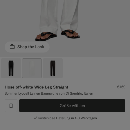
Smokinghosen nach Maß
Smokinghemden nach Maß
Highlights
Shop the Look
So geht's
Hose off-white Wide Leg Straight
€169
Sommer Lyocell Leinen Baumwolle von Di Sondrio, Italien
Größe wählen
label.header.wishlist
Kostenlose Lieferung in 1-3 Werktagen