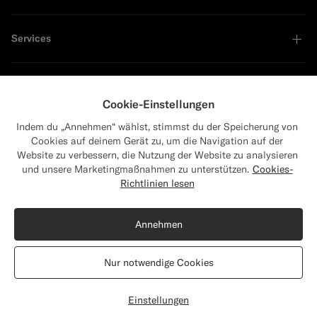
Services
Unternehmen
Cookie-Einstellungen
Indem du „Annehmen“ wählst, stimmst du der Speicherung von
Cookies auf deinem Gerät zu, um die Navigation auf der
Website zu verbessern, die Nutzung der Website zu analysieren
Führend in Nachhaltigkeit
und unsere Marketingmaßnahmen zu unterstützen.
Cookies-
Close
Versand nach Die Vereinigten Staaten?
Richtlinien lesen
Aktualisiere deinen Standort, um für dich
relevante Produkte und Inhalte zu sehen.
Annehmen
Die Vereinigten Staaten
(USD)
Nur notwendige Cookies
Standort wechseln
Austria
Deutsch
Datenschutzerklärung
Einstellungen