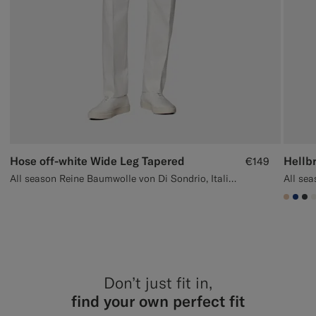
Hose off-white Wide Leg Tapered
Hellb
€149
All season Reine Baumwolle von Di Sondrio, Italien
#E4C
#1C
#3
Don’t just fit in,
find your own perfect fit