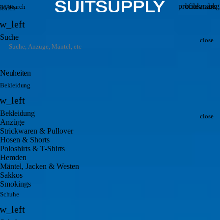
Search
Premium-
Clo
Search
profile
bookmark
bag
menu
search
close
search
Menu
Account
Wishlis
Vi
Back
Anzüge
w_left
ba
Clo
Suche
&
close
maßgeschneiderte
Neuheiten
Anzüge
Bekleidung
Back
für
w_left
Herren
Clo
Bekleidung
close
Anzüge
Strickwaren & Pullover
Hosen & Shorts
Poloshirts & T-Shirts
Hemden
Mäntel, Jacken & Westen
Sakkos
Smokings
Schuhe
Back
w_left