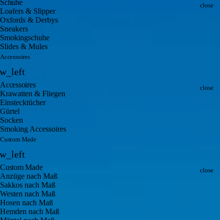
Clo
Schuhe
close
Loafers & Slipper
Oxfords & Derbys
Sneakers
Smokingschuhe
Slides & Mules
Accessoires
Back
w_left
Clo
Accessoires
close
Krawatten & Fliegen
Einstecktücher
Gürtel
Socken
Smoking Accessoires
Custom Made
Back
w_left
Clo
Custom Made
close
Anzüge nach Maß
Sakkos nach Maß
Westen nach Maß
Hosen nach Maß
Hemden nach Maß