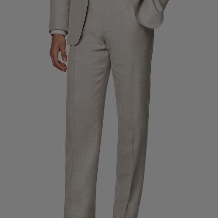
Smokinghosen nach Maß
Smokinghemden nach Maß
Highlights
So geht's