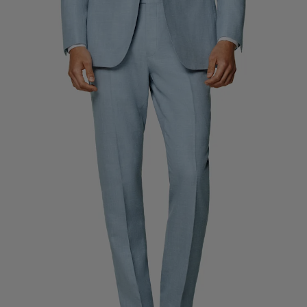
Smokinghosen nach Maß
Smokinghemden nach Maß
Highlights
So geht's