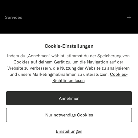
Services
Unternehmen
Cookie-Einstellungen
Indem du „Annehmen“ wählst, stimmst du der Speicherung von
Cookies auf deinem Gerät zu, um die Navigation auf der
Website zu verbessern, die Nutzung der Website zu analysieren
Führend in Nachhaltigkeit
und unsere Marketingmaßnahmen zu unterstützen.
Cookies-
Close
Versand nach Die Vereinigten Staaten?
Richtlinien lesen
Aktualisiere deinen Standort, um für dich
Shop the Look
relevante Produkte und Inhalte zu sehen.
Annehmen
Die Vereinigten Staaten
(USD)
Havana Anzug hellblau Tailored Fit
€649
Nur notwendige Cookies
Sommer Schurwolle Seide Leinen von E.Thomas, Italien
Standort wechseln
Austria
Deutsch
Datenschutzerklärung
Einstellungen
Personalisieren
Größe wählen
label.header.wishlist