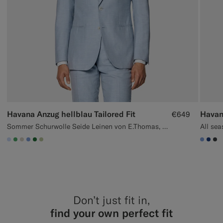
Havana Anzug hellblau Tailored Fit
Havana
€649
Sommer Schurwolle Seide Leinen von E.Thomas, Italien
All sea
#CCDCF9
#50AA6A
#D7D1C3
#82A1DC
#227038
#BDC9A0
#82A
#1C
#3
Don’t just fit in,
find your own perfect fit