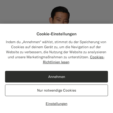
Cookie-Einstellungen
Indem du „Annehmen“ wählst, stimmst du der Speicherung von
Cookies auf deinem Gerät zu, um die Navigation auf der
Website zu verbessern, die Nutzung der Website zu analysieren
und unsere Marketingmaßnahmen zu unterstützen.
Cookies-
Close
Versand nach Die Vereinigten Staaten?
Richtlinien lesen
Aktualisiere deinen Standort, um für dich
relevante Produkte und Inhalte zu sehen.
Annehmen
Die Vereinigten Staaten
(USD)
Nur notwendige Cookies
Standort wechseln
Einstellungen