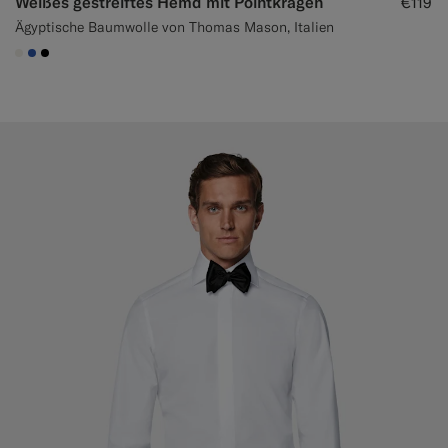
Weißes gestreiftes Hemd mit Pointkragen
€119
Ägyptische Baumwolle von Thomas Mason, Italien
#F1EFE8
#2E59AE
#000000