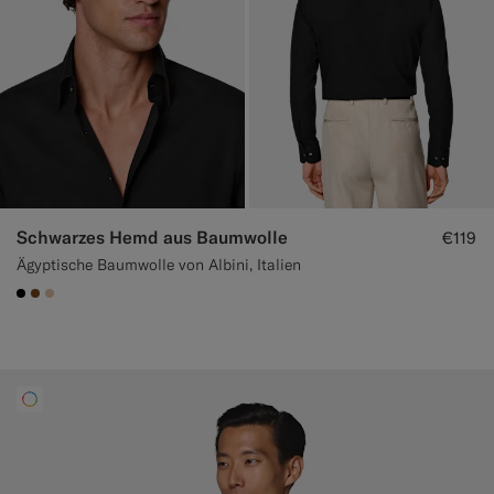
Schwarzes Hemd aus Baumwolle
€119
Ägyptische Baumwolle von Albini, Italien
#000000
#76471B
#E4C4A9