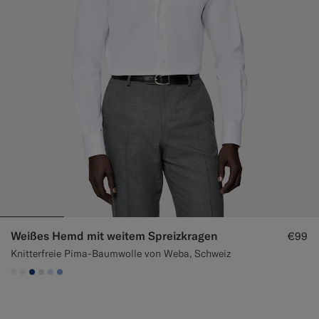
Weißes Hemd mit weitem Spreizkragen
€99
Knitterfreie Pima-Baumwolle von Weba, Schweiz
#F1EFE8
#F1EFE8
#1C3D7A
#D9DADA
#CCDCF9
#82A1DC