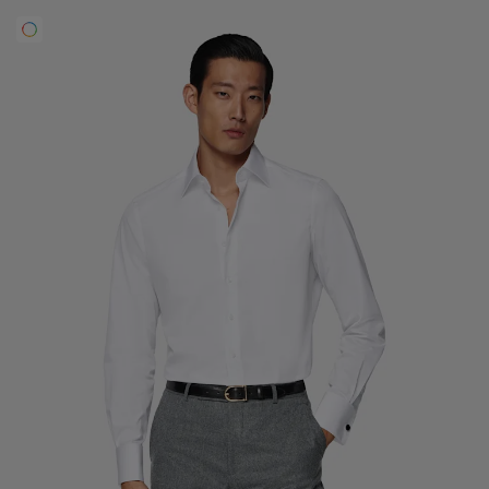
Smokinghosen nach Maß
Smokinghemden nach Maß
Highlights
So geht's