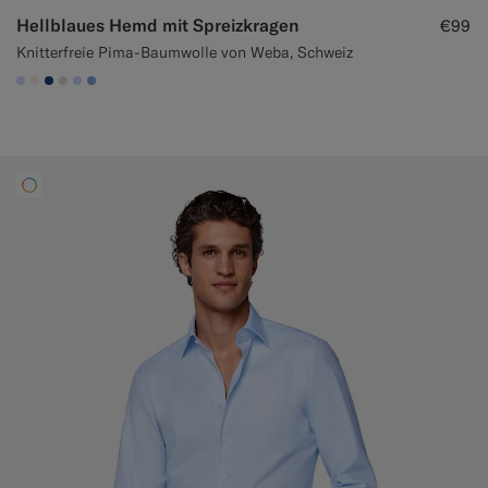
Hellblaues Hemd mit Spreizkragen
€99
Knitterfreie Pima-Baumwolle von Weba, Schweiz
#CCDCF9
#F1EFE8
#1C3D7A
#D9DADA
#CCDCF9
#82A1DC