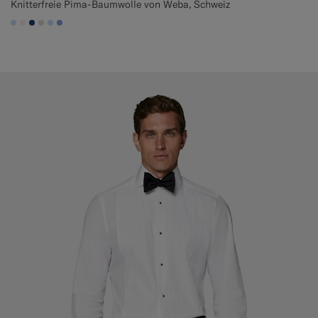
Knitterfreie Pima-Baumwolle von Weba, Schweiz
#CCDCF9
#F1EFE8
#1C3D7A
#D9DADA
#CCDCF9
#82A1DC