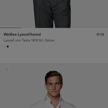
Weißes Lyocellhemd
€119
Lyocell von Testa 1919 Srl, Italien
#F1EFE8
#1C3D7A