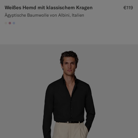
Weißes Hemd mit klassischem Kragen
€119
Ägyptische Baumwolle von Albini, Italien
#F1EFE8
#DAA1B6
#CCDCF9