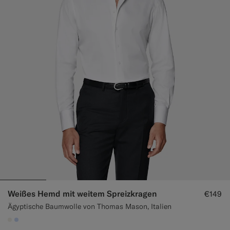
Weißes Hemd mit weitem Spreizkragen
€149
Ägyptische Baumwolle von Thomas Mason, Italien
#F1EFE8
#CCDCF9