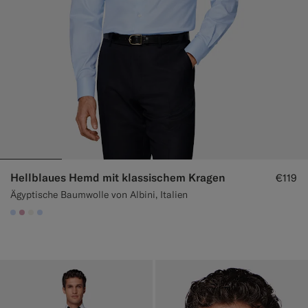
Hellblaues Hemd mit klassischem Kragen
€119
Ägyptische Baumwolle von Albini, Italien
#CCDCF9
#DAA1B6
#F1EFE8
#CCDCF9