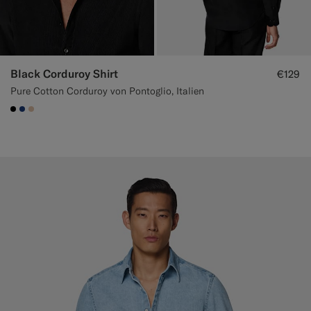
Black Corduroy Shirt
€129
Pure Cotton Corduroy von Pontoglio, Italien
#000000
#1C3D7A
#E4C4A9