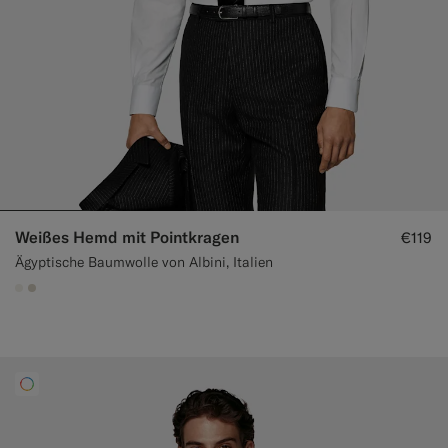
Weißes Hemd mit Pointkragen
€119
Ägyptische Baumwolle von Albini, Italien
#F1EFE8
#D7D1C3