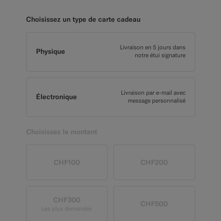
Pantalons de smoking sur mesure
Choisissez un type de carte cadeau
Chemises de smoking sur mesure
Livraison en 5 jours dans
Physique
notre étui signature
À découvrir
Comment ça marche
Livraison par e-mail avec
Électronique
message personnalisé
Choisissez le montant
CHF100
CHF200
CHF300
CHF500
Les plus demandés