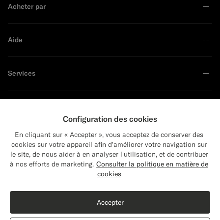
Acheter par
Aide
Services
À propos
Configuration des cookies
En cliquant sur « Accepter », vous acceptez de conserver des
cookies sur votre appareil afin d'améliorer votre navigation sur
le site, de nous aider à en analyser l'utilisation, et de contribuer
Close
Leader en développement durable
Expédition vers : États-Unis ?
à nos efforts de marketing.
Consulter la politique en matière de
Mettez à jour votre adresse pour voir les
cookies
produits et les contenus les plus pertinents
pour vous.
Accepter
États-Unis
(USD)