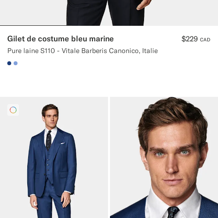
Gilet de costume bleu marine
$229
CAD
Pure laine S110 - Vitale Barberis Canonico, Italie
#1C3D7A
#82A1DC