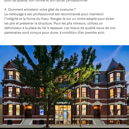
pour sa qualité, son tombé et son attrait professionnel.
4. Comment entretenir votre gilet de costume ?
Le nettoyage à sec professionnel est recommandé pour maintenir
l’intégrité et la forme du tissu. Rangez-le sur un cintre adapté pour éviter
les plis et préserver la structure. Pour les plis mineurs, utilisez un
défroisseur à la place du fer à repasser. Les tissus de qualité issus de nos
partenaires sont conçus pour durer, à condition d’en prendre soin.