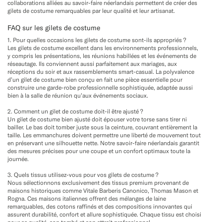
collaborations alliées au savoir-faire néerlandais permettent de créer des
gilets de costume remarquables par leur qualité et leur artisanat.
FAQ sur les gilets de costume
1. Pour quelles occasions les gilets de costume sont-ils appropriés ?
Les gilets de costume excellent dans les environnements professionnels,
y compris les présentations, les réunions habillées et les événements de
réseautage. Ils conviennent aussi parfaitement aux mariages, aux
réceptions du soir et aux rassemblements smart-casual. La polyvalence
d’un gilet de costume bien conçu en fait une pièce essentielle pour
construire une garde-robe professionnelle sophistiquée, adaptée aussi
bien à la salle de réunion qu’aux événements sociaux.
2. Comment un gilet de costume doit-il être ajusté ?
Un gilet de costume bien ajusté doit épouser votre torse sans tirer ni
bailler. Le bas doit tomber juste sous la ceinture, couvrant entièrement la
taille. Les emmanchures doivent permettre une liberté de mouvement tout
en préservant une silhouette nette. Notre savoir-faire néerlandais garantit
des mesures précises pour une coupe et un confort optimaux toute la
journée.
3. Quels tissus utilisez-vous pour vos gilets de costume ?
Nous sélectionnons exclusivement des tissus premium provenant de
maisons historiques comme Vitale Barberis Canonico, Thomas Mason et
Rogna. Ces maisons italiennes offrent des mélanges de laine
remarquables, des cotons raffinés et des compositions innovantes qui
assurent durabilité, confort et allure sophistiquée. Chaque tissu est choisi