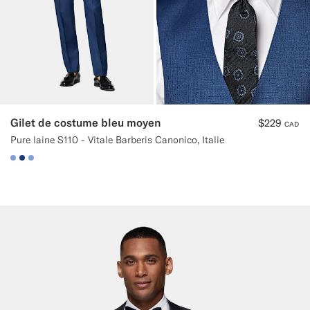
Gilet de costume bleu moyen
$229
CAD
Pure laine S110 - Vitale Barberis Canonico, Italie
#82A1DC
#1C3D7A
#82A1DC