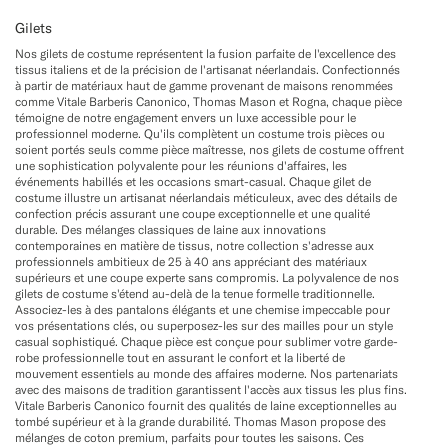
Gilets
Nos gilets de costume représentent la fusion parfaite de l'excellence des
tissus italiens et de la précision de l'artisanat néerlandais. Confectionnés
à partir de matériaux haut de gamme provenant de maisons renommées
comme Vitale Barberis Canonico, Thomas Mason et Rogna, chaque pièce
témoigne de notre engagement envers un luxe accessible pour le
professionnel moderne. Qu'ils complètent un costume trois pièces ou
soient portés seuls comme pièce maîtresse, nos gilets de costume offrent
une sophistication polyvalente pour les réunions d'affaires, les
événements habillés et les occasions smart-casual. Chaque gilet de
costume illustre un artisanat néerlandais méticuleux, avec des détails de
confection précis assurant une coupe exceptionnelle et une qualité
durable. Des mélanges classiques de laine aux innovations
contemporaines en matière de tissus, notre collection s'adresse aux
professionnels ambitieux de 25 à 40 ans appréciant des matériaux
supérieurs et une coupe experte sans compromis. La polyvalence de nos
gilets de costume s'étend au-delà de la tenue formelle traditionnelle.
Associez-les à des pantalons élégants et une chemise impeccable pour
vos présentations clés, ou superposez-les sur des mailles pour un style
casual sophistiqué. Chaque pièce est conçue pour sublimer votre garde-
robe professionnelle tout en assurant le confort et la liberté de
mouvement essentiels au monde des affaires moderne. Nos partenariats
avec des maisons de tradition garantissent l'accès aux tissus les plus fins.
Vitale Barberis Canonico fournit des qualités de laine exceptionnelles au
tombé supérieur et à la grande durabilité. Thomas Mason propose des
mélanges de coton premium, parfaits pour toutes les saisons. Ces