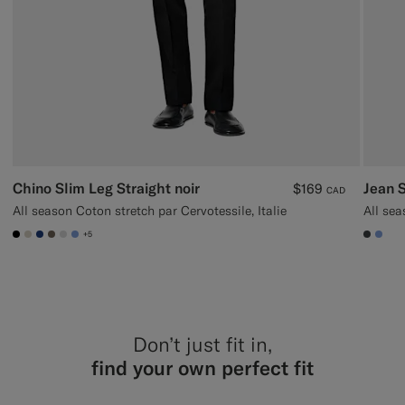
Chino Slim Leg Straight noir
Jean S
$169
CAD
All season Coton stretch par Cervotessile, Italie
All sea
+5
#000000
#D7D1C3
#1C3D7A
#706559
#D9DADA
#82A1DC
#3d40
#82
Don’t just fit in,
find your own perfect fit