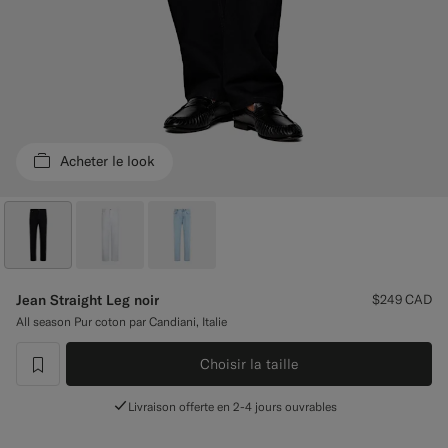
Pantalons de smoking sur mesure
Chemises de smoking sur mesure
À découvrir
Acheter le look
Comment ça marche
Jean Straight Leg noir
$249
CAD
All season Pur coton par Candiani, Italie
Choisir la taille
label.header.wishlist
Livraison offerte en 2-4 jours ouvrables