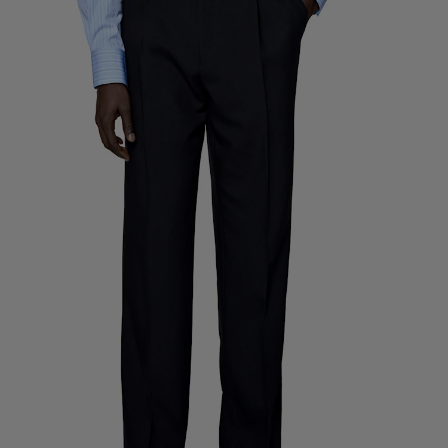
Pantalons de smoking sur mesure
Chemises de smoking sur mesure
À découvrir
Comment ça marche