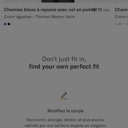
Chemise bleue à rayures avec col en pointe
Chemis
$179
CAD
Coton égyptien - Thomas Mason, Italie
Coton é
#2E59AE
#000000
#F1EFE8
#CCD
#DA
#F
Don’t just fit in,
find your own perfect fit
Modifiez la coupe
Raccourcir, allonger, rétrécir et plus encore,
réalisés par nos tailleurs experts en magasin.