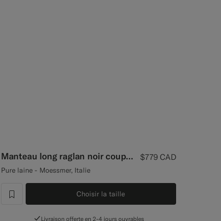
Manteau long raglan noir coupe décontractée
$779
CAD
Pure laine - Moessmer, Italie
Choisir la taille
label.header.wishlist
Livraison offerte en 2-4 jours ouvrables