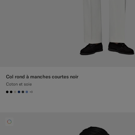
Col rond à manches courtes noir
Coton et soie
+3
#000000
#000000
#D7D1C3
#1C3D7A
#3d4043
#82A1DC