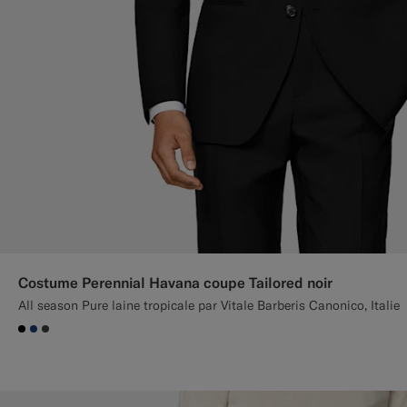
Costume Perennial Havana coupe Tailored noir
All season Pure laine tropicale par Vitale Barberis Canonico, Italie
#000000
#1C3D7A
#3d4043