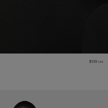
$139
CAD