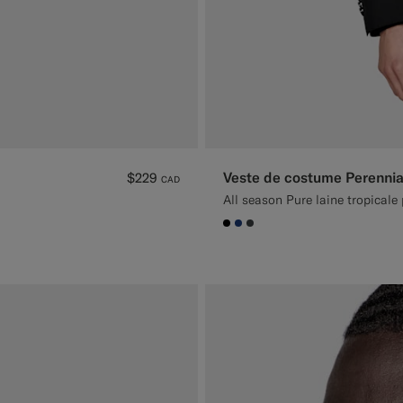
Veste de costume Perennia
$229
CAD
All season Pure laine tropicale 
#000000
#1C3D7A
#3d4043