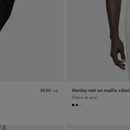
Henley noir en maille côte
$698
CAD
Coton et soie
#000000
#3d4043
#F1EFE8