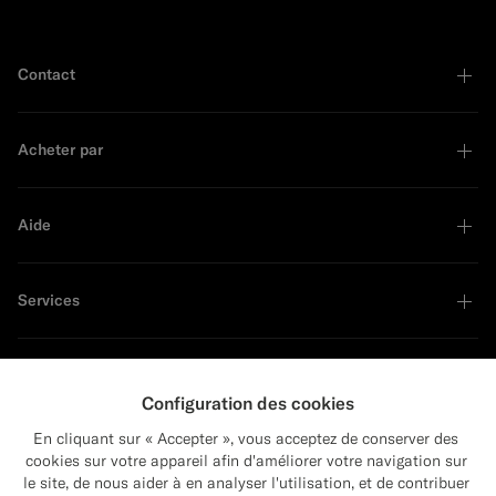
Contact
Acheter par
Aide
Services
À propos
Configuration des cookies
En cliquant sur « Accepter », vous acceptez de conserver des
cookies sur votre appareil afin d'améliorer votre navigation sur
le site, de nous aider à en analyser l'utilisation, et de contribuer
Close
Leader en développement durable