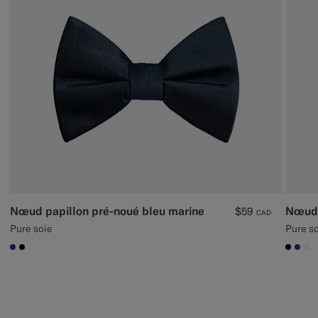
Nœud papillon pré-noué bleu marine
Nœud 
$59
CAD
Pure soie
Pure so
#1C3D7A
#000000
#000
#1C
#F