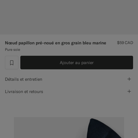
Pantalons de smoking sur mesure
Chemises de smoking sur mesure
À découvrir
Nœud papillon pré-noué en gros grain bleu marine
$59
CAD
Pure soie
Comment ça marche
Ajouter au panier
label.header.wishlist
Détails et entretien
Livraison et retours